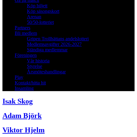
Gå på match
Köp biljett
Köp säsongskort
Arenan
50/50-lotteriet
Partners
Bli medlem
Gripen Trollhättans andelslotteri
Medlemsavgifter 2026-2027
Ständiga medlemmar
Föreningen
Vår historia
Styrelse
Årsmöteshandlingar
Play
Kontakt/hitta hit
Insamling
Isak Skog
Adam Björk
Viktor Hjelm