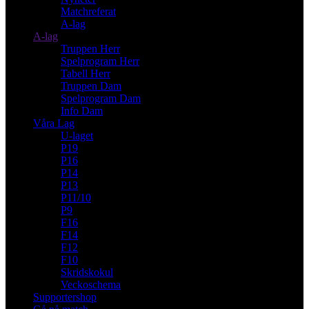
Matchreferat
A-lag
A-lag
Truppen Herr
Spelprogram Herr
Tabell Herr
Truppen Dam
Spelprogram Dam
Info Dam
Våra Lag
U-laget
P19
P16
P14
P13
P11/10
P9
F16
F14
F12
F10
Skridskokul
Veckoschema
Supportershop