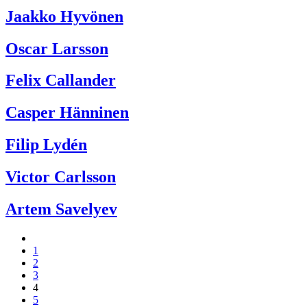
Jaakko Hyvönen
Oscar Larsson
Felix Callander
Casper Hänninen
Filip Lydén
Victor Carlsson
Artem Savelyev
1
2
3
4
5