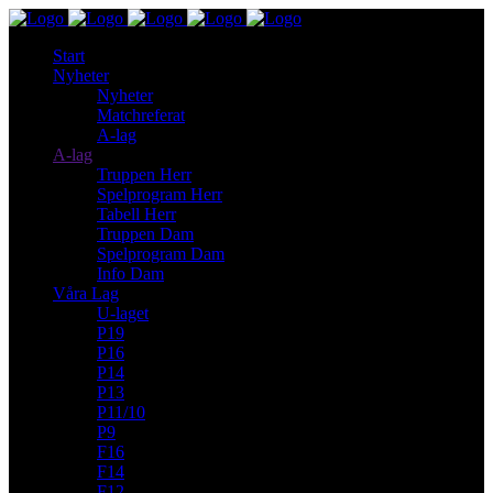
Start
Nyheter
Nyheter
Matchreferat
A-lag
A-lag
Truppen Herr
Spelprogram Herr
Tabell Herr
Truppen Dam
Spelprogram Dam
Info Dam
Våra Lag
U-laget
P19
P16
P14
P13
P11/10
P9
F16
F14
F12