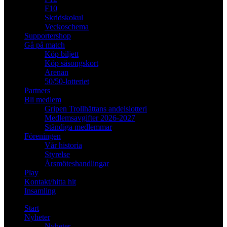
F10
Skridskokul
Veckoschema
Supportershop
Gå på match
Köp biljett
Köp säsongskort
Arenan
50/50-lotteriet
Partners
Bli medlem
Gripen Trollhättans andelslotteri
Medlemsavgifter 2026-2027
Ständiga medlemmar
Föreningen
Vår historia
Styrelse
Årsmöteshandlingar
Play
Kontakt/hitta hit
Insamling
Start
Nyheter
Nyheter