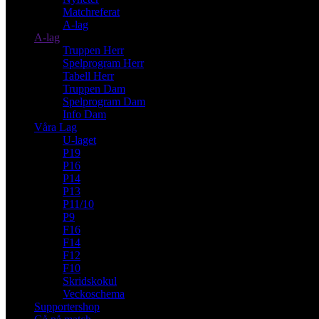
Matchreferat
A-lag
A-lag
Truppen Herr
Spelprogram Herr
Tabell Herr
Truppen Dam
Spelprogram Dam
Info Dam
Våra Lag
U-laget
P19
P16
P14
P13
P11/10
P9
F16
F14
F12
F10
Skridskokul
Veckoschema
Supportershop