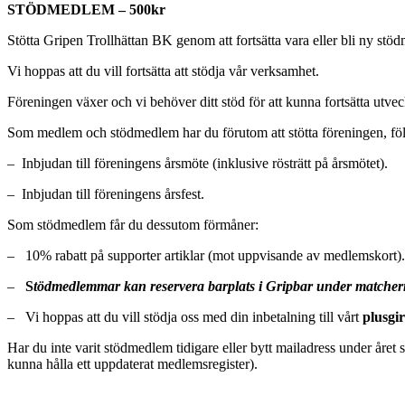
STÖDMEDLEM – 500kr
Stötta Gripen Trollhättan BK genom att fortsätta vara eller bli ny stö
Vi hoppas att du vill fortsätta att stödja vår verksamhet.
Föreningen växer och vi behöver ditt stöd för att kunna fortsätta utve
Som medlem och stödmedlem har du förutom att stötta föreningen, fö
– Inbjudan till föreningens årsmöte (inklusive rösträtt på årsmötet).
– Inbjudan till föreningens årsfest.
Som stödmedlem får du dessutom förmåner:
– 10% rabatt på supporter artiklar (mot uppvisande av medlemskort).
–
S
tödmedlemmar kan reservera barplats i Gripbar under matcher
– Vi hoppas att du vill stödja oss med din inbetalning till vårt
plusgir
Har du inte varit stödmedlem tidigare eller bytt mailadress under året s
kunna hålla ett uppdaterat medlemsregister).