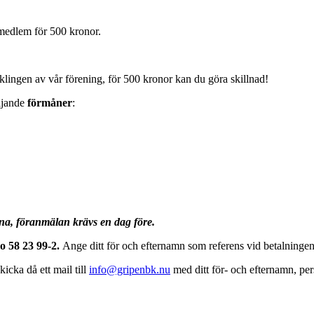
dmedlem för 500 kronor.
cklingen av vår förening, för 500 kronor kan du göra skillnad!
ljande
förmåner
:
na, föranmälan krävs en dag före.
o 58 23 99-2.
Ange ditt för och efternamn som referens vid betalningen
kicka då ett mail till
info@gripenbk.nu
med ditt för- och efternamn, per