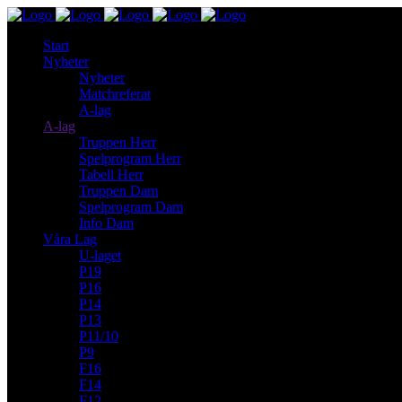
Start
Nyheter
Nyheter
Matchreferat
A-lag
A-lag
Truppen Herr
Spelprogram Herr
Tabell Herr
Truppen Dam
Spelprogram Dam
Info Dam
Våra Lag
U-laget
P19
P16
P14
P13
P11/10
P9
F16
F14
F12