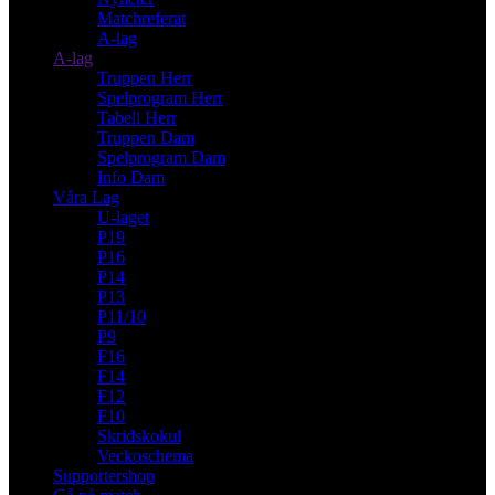
Matchreferat
A-lag
A-lag
Truppen Herr
Spelprogram Herr
Tabell Herr
Truppen Dam
Spelprogram Dam
Info Dam
Våra Lag
U-laget
P19
P16
P14
P13
P11/10
P9
F16
F14
F12
F10
Skridskokul
Veckoschema
Supportershop