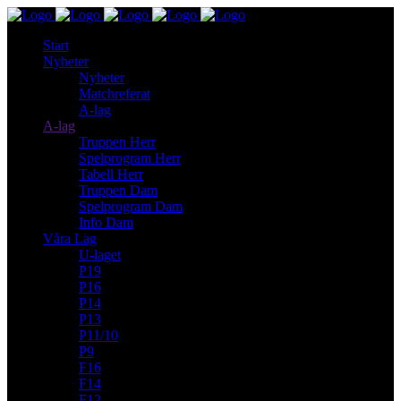
Start
Nyheter
Nyheter
Matchreferat
A-lag
A-lag
Truppen Herr
Spelprogram Herr
Tabell Herr
Truppen Dam
Spelprogram Dam
Info Dam
Våra Lag
U-laget
P19
P16
P14
P13
P11/10
P9
F16
F14
F12