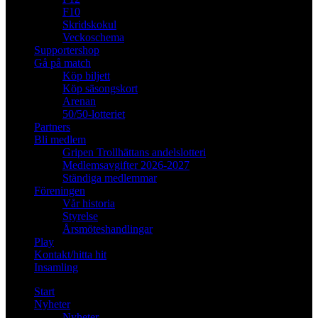
F10
Skridskokul
Veckoschema
Supportershop
Gå på match
Köp biljett
Köp säsongskort
Arenan
50/50-lotteriet
Partners
Bli medlem
Gripen Trollhättans andelslotteri
Medlemsavgifter 2026-2027
Ständiga medlemmar
Föreningen
Vår historia
Styrelse
Årsmöteshandlingar
Play
Kontakt/hitta hit
Insamling
Start
Nyheter
Nyheter