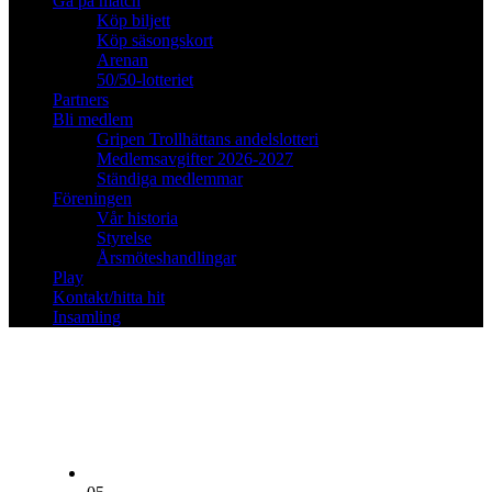
Gå på match
Köp biljett
Köp säsongskort
Arenan
50/50-lotteriet
Partners
Bli medlem
Gripen Trollhättans andelslotteri
Medlemsavgifter 2026-2027
Ständiga medlemmar
Föreningen
Vår historia
Styrelse
Årsmöteshandlingar
Play
Kontakt/hitta hit
Insamling