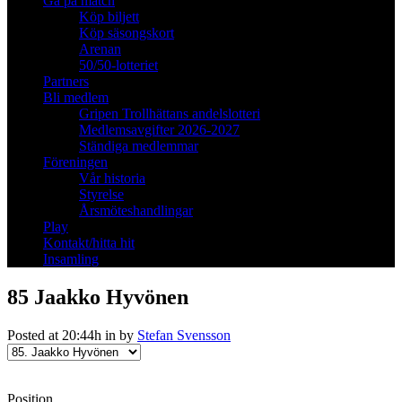
Gå på match
Köp biljett
Köp säsongskort
Arenan
50/50-lotteriet
Partners
Bli medlem
Gripen Trollhättans andelslotteri
Medlemsavgifter 2026-2027
Ständiga medlemmar
Föreningen
Vår historia
Styrelse
Årsmöteshandlingar
Play
Kontakt/hitta hit
Insamling
85
Jaakko Hyvönen
Posted at 20:44h
in
by
Stefan Svensson
Position