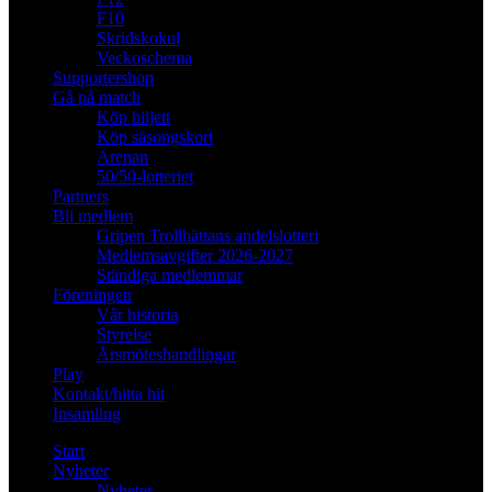
F10
Skridskokul
Veckoschema
Supportershop
Gå på match
Köp biljett
Köp säsongskort
Arenan
50/50-lotteriet
Partners
Bli medlem
Gripen Trollhättans andelslotteri
Medlemsavgifter 2026-2027
Ständiga medlemmar
Föreningen
Vår historia
Styrelse
Årsmöteshandlingar
Play
Kontakt/hitta hit
Insamling
Start
Nyheter
Nyheter