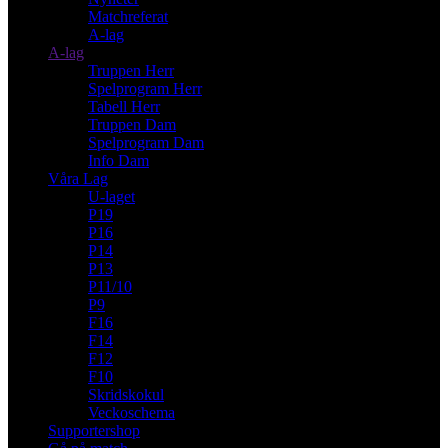
Matchreferat
A-lag
A-lag
Truppen Herr
Spelprogram Herr
Tabell Herr
Truppen Dam
Spelprogram Dam
Info Dam
Våra Lag
U-laget
P19
P16
P14
P13
P11/10
P9
F16
F14
F12
F10
Skridskokul
Veckoschema
Supportershop