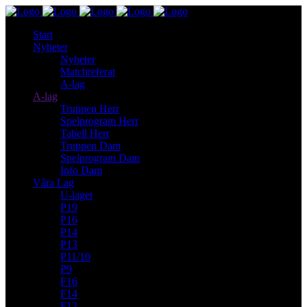
Start
Nyheter
Nyheter
Matchreferat
A-lag
A-lag
Truppen Herr
Spelprogram Herr
Tabell Herr
Truppen Dam
Spelprogram Dam
Info Dam
Våra Lag
U-laget
P19
P16
P14
P13
P11/10
P9
F16
F14
F12