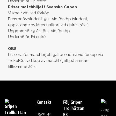
Under 16 år- Fri entré
Priser matchbiljett Svenska Cupen
Vuxna: 120:- vid förköp
Pensionär/student: 90:- vid förköp (student,
uppvisande av Mecenatkort vid entré krävs)
Ungdom 16-19 år: 60:- vid förköp
Under 16 år: Fri entré
OBS
Priserna för matchbiljett gäller endast vid förköp via
TicketCo, vid köp av matchbiljett på arenan
tillkommer 20:-.
Kontakt
Följ Gripen
Gripen
Trollhättan
Trollhättan
0520-42
BK