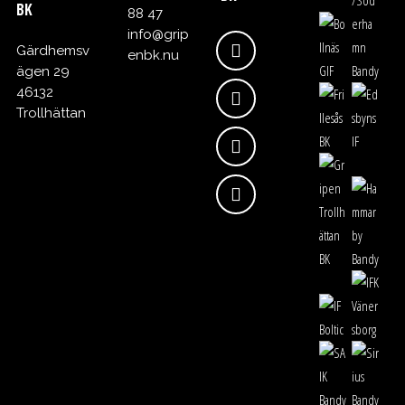
BK
88 47
info@grip
Gärdhemsv
enbk.nu
ägen 29
46132
Trollhättan