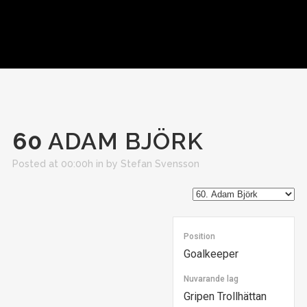
60
ADAM BJÖRK
Posted at 00:00h
in
by
Stefan Svensson
Position
Goalkeeper
Nuvarande lag
Gripen Trollhättan