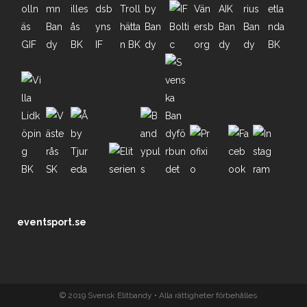
eventsport.se
© 2019 Svensk Elitbandy • Alla rättigheter förbehålles