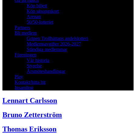
Gå på match
Köp biljett
Köp säsongskort
Arenan
50/50-lotteriet
Partners
Bli medlem
Gripen Trollhättans andelslotteri
Medlemsavgifter 2026-2027
Ständiga medlemmar
Föreningen
Vår historia
Styrelse
Årsmöteshandlingar
Play
Kontakt/hitta hit
Insamling
Lennart Carlsson
Bruno Zetterström
Thomas Eriksson