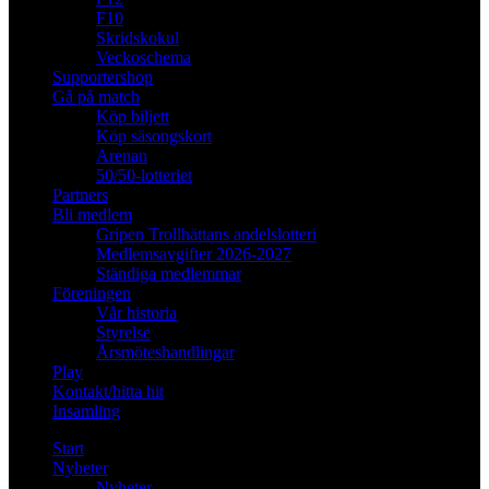
F10
Skridskokul
Veckoschema
Supportershop
Gå på match
Köp biljett
Köp säsongskort
Arenan
50/50-lotteriet
Partners
Bli medlem
Gripen Trollhättans andelslotteri
Medlemsavgifter 2026-2027
Ständiga medlemmar
Föreningen
Vår historia
Styrelse
Årsmöteshandlingar
Play
Kontakt/hitta hit
Insamling
Start
Nyheter
Nyheter