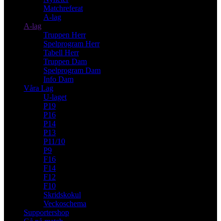
Matchreferat
A-lag
A-lag
Truppen Herr
Spelprogram Herr
Tabell Herr
Truppen Dam
Spelprogram Dam
Info Dam
Våra Lag
U-laget
P19
P16
P14
P13
P11/10
P9
F16
F14
F12
F10
Skridskokul
Veckoschema
Supportershop