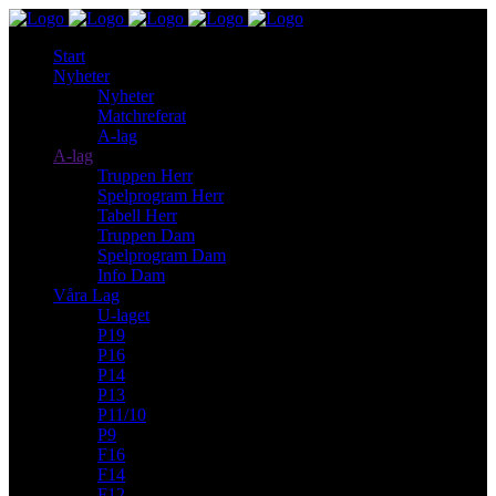
Start
Nyheter
Nyheter
Matchreferat
A-lag
A-lag
Truppen Herr
Spelprogram Herr
Tabell Herr
Truppen Dam
Spelprogram Dam
Info Dam
Våra Lag
U-laget
P19
P16
P14
P13
P11/10
P9
F16
F14
F12