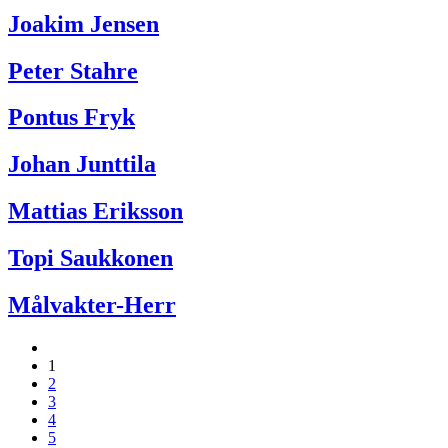
Joakim Jensen
Peter Stahre
Pontus Fryk
Johan Junttila
Mattias Eriksson
Topi Saukkonen
Målvakter-Herr
1
2
3
4
5