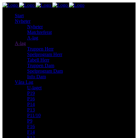
Start
Nyheter
Nyheter
Matchreferat
A-lag
A-lag
Truppen Herr
Spelprogram Herr
Tabell Herr
Truppen Dam
Spelprogram Dam
Info Dam
Våra Lag
U-laget
P19
P16
P14
P13
P11/10
P9
F16
F14
F12