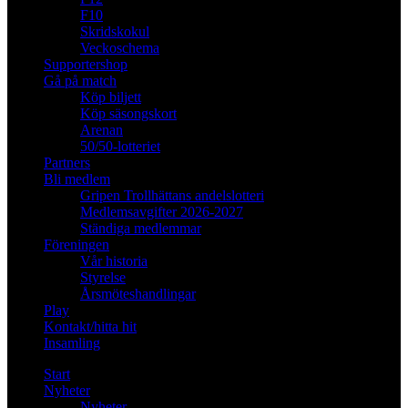
F10
Skridskokul
Veckoschema
Supportershop
Gå på match
Köp biljett
Köp säsongskort
Arenan
50/50-lotteriet
Partners
Bli medlem
Gripen Trollhättans andelslotteri
Medlemsavgifter 2026-2027
Ständiga medlemmar
Föreningen
Vår historia
Styrelse
Årsmöteshandlingar
Play
Kontakt/hitta hit
Insamling
Start
Nyheter
Nyheter