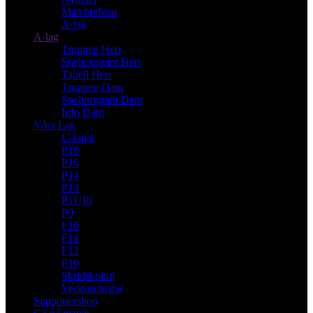
Matchreferat
A-lag
A-lag
Truppen Herr
Spelprogram Herr
Tabell Herr
Truppen Dam
Spelprogram Dam
Info Dam
Våra Lag
U-laget
P19
P16
P14
P13
P11/10
P9
F16
F14
F12
F10
Skridskokul
Veckoschema
Supportershop