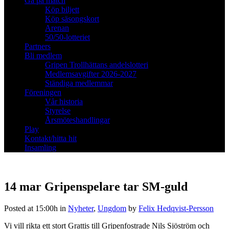
Gå på match
Köp biljett
Köp säsongskort
Arenan
50/50-lotteriet
Partners
Bli medlem
Gripen Trollhättans andelslotteri
Medlemsavgifter 2026-2027
Ständiga medlemmar
Föreningen
Vår historia
Styrelse
Årsmöteshandlingar
Play
Kontakt/hitta hit
Insamling
14 mar
Gripenspelare tar SM-guld
Posted at 15:00h
in
Nyheter
,
Ungdom
by
Felix Hedqvist-Persson
Vi vill rikta ett stort Grattis till Gripenfostrade Nils Sjöström och