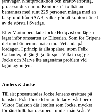
järnvägar, Kraftproduktion och kraftöverföring,
processindustri mm. Kontoret i Trollhättan
bemannas med runt 225 personer, många med en
bakgrund från SAAB, vilket gör att kontoret är ett
av de största i Sverige.
Efter Martin berättade Jocke Hedqvist om läget i
laget inför omstarten av Elitserien. Som för Gripens
del innebär hemmamatch mot Vetlanda på
lördagen. I princip är alla spelare, utom Felix
Callander, tillgängliga för spel. Vilket i sig ger
Jocke och Marve lite angenäma problem vid
laguttagningen.
Anders & Jocke
Till sist presenterades Jocke Jensens ersättare på
kansliet. Från förste februari hittar vi vår libero
Viktor Carlsson där i stolen som Jocke, mycket
förtjänstfullt, har ockuperat under många år. Vi