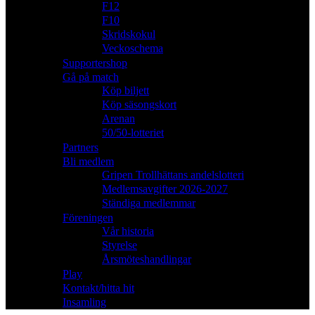
F12
F10
Skridskokul
Veckoschema
Supportershop
Gå på match
Köp biljett
Köp säsongskort
Arenan
50/50-lotteriet
Partners
Bli medlem
Gripen Trollhättans andelslotteri
Medlemsavgifter 2026-2027
Ständiga medlemmar
Föreningen
Vår historia
Styrelse
Årsmöteshandlingar
Play
Kontakt/hitta hit
Insamling