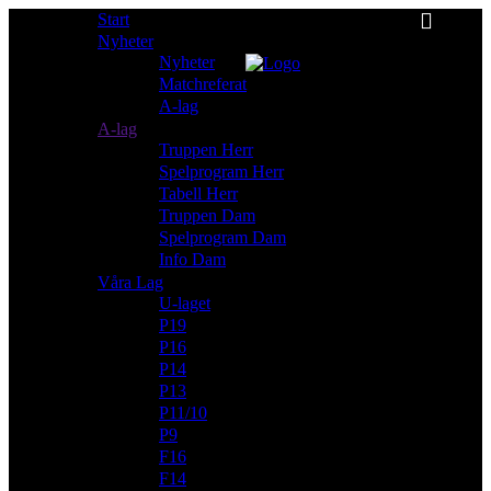
Start
Nyheter
Nyheter
Matchreferat
A-lag
A-lag
Truppen Herr
Spelprogram Herr
Tabell Herr
Truppen Dam
Spelprogram Dam
Info Dam
Våra Lag
U-laget
P19
P16
P14
P13
P11/10
P9
F16
F14