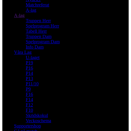
Matchreferat
A-lag
A-lag
Truppen Herr
Spelprogram Herr
Tabell Herr
Truppen Dam
Spelprogram Dam
Info Dam
Våra Lag
U-laget
P19
P16
P14
P13
P11/10
P9
F16
F14
F12
F10
Skridskokul
Veckoschema
Supportershop