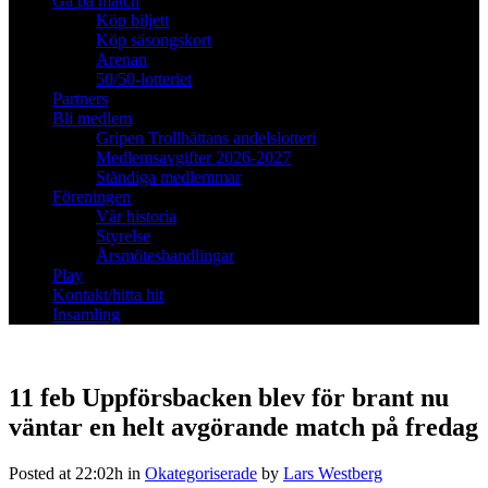
Gå på match
Köp biljett
Köp säsongskort
Arenan
50/50-lotteriet
Partners
Bli medlem
Gripen Trollhättans andelslotteri
Medlemsavgifter 2026-2027
Ständiga medlemmar
Föreningen
Vår historia
Styrelse
Årsmöteshandlingar
Play
Kontakt/hitta hit
Insamling
11 feb
Uppförsbacken blev för brant nu
väntar en helt avgörande match på fredag
Posted at 22:02h
in
Okategoriserade
by
Lars Westberg