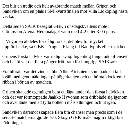
Det blir en tredje och helt avgörande match mellan Gripen och
Sandviken om en plats i SM-kvartsfinalen mot Villa Lidköping nästa
vecka.
Detta sedan SAIK besegrat GBK i onsdagskvällens möte i
Göransson Arena. Hemmalaget vann med 4-2 efter 3-0 i paus.
– Vi gör en alldeles för dålig första, det blev för mycket
uppförsbacke, sa GBK:s August Klang till Bandypuls efter matchen.
Gripens första halvlek var riktigt svag. Ingenting fungerade offensivt
och bakåt var det flera gånger fritt fram för hungriga SAIK-are.
Framförallt var det vindsnabbe Albin Airisniemi som hade en kul
kväll med genomåkningar på högerkanten och en hörna klockrent i
ribban i början av matchen.
Gripen skapade egentligen bara ett läge under den första halvleken
och det var formtoppade Jaakko Hyvönen som dribblade sig igenom
och avslutade med att lyfta bollen i målställningen och ut igen.
Sandviken däremot skapade flera bra chanser men precis som i de
senaste matcherna gjorde Isak Skog i GBK-målet några riktigt bra
räddningar.