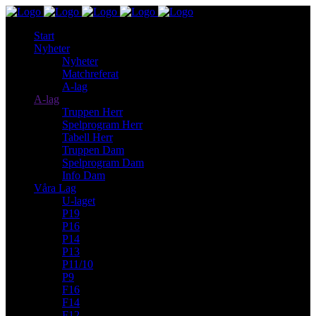
Start
Nyheter
Nyheter
Matchreferat
A-lag
A-lag
Truppen Herr
Spelprogram Herr
Tabell Herr
Truppen Dam
Spelprogram Dam
Info Dam
Våra Lag
U-laget
P19
P16
P14
P13
P11/10
P9
F16
F14
F12