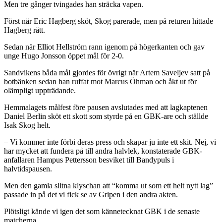
Men tre gånger tvingades han sträcka vapen.
Först när Eric Hagberg sköt, Skog parerade, men på returen hittade
Hagberg rätt.
Sedan när Elliot Hellström rann igenom på högerkanten och gav
unge Hugo Jonsson öppet mål för 2-0.
Sandvikens båda mål gjordes för övrigt när Artem Saveljev satt på
botbänken sedan han ruffat mot Marcus Öhman och åkt ut för
olämpligt uppträdande.
Hemmalagets målfest före pausen avslutades med att lagkaptenen
Daniel Berlin sköt ett skott som styrde på en GBK-are och ställde
Isak Skog helt.
– Vi kommer inte förbi deras press och skapar ju inte ett skit. Nej, vi
har mycket att fundera på till andra halvlek, konstaterade GBK-
anfallaren Hampus Pettersson besviket till Bandypuls i
halvtidspausen.
Men den gamla slitna klyschan att “komma ut som ett helt nytt lag”
passade in på det vi fick se av Gripen i den andra akten.
Plötsligt kände vi igen det som kännetecknat GBK i de senaste
matcherna.