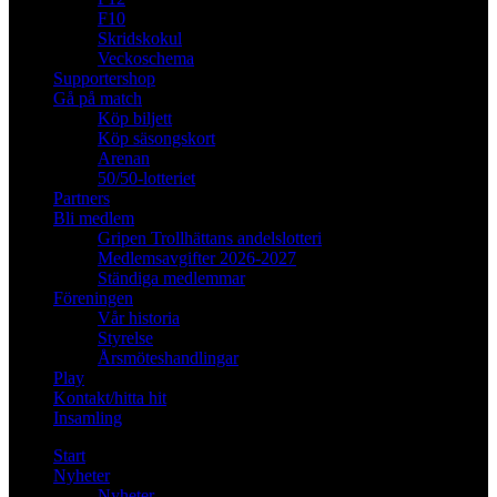
F10
Skridskokul
Veckoschema
Supportershop
Gå på match
Köp biljett
Köp säsongskort
Arenan
50/50-lotteriet
Partners
Bli medlem
Gripen Trollhättans andelslotteri
Medlemsavgifter 2026-2027
Ständiga medlemmar
Föreningen
Vår historia
Styrelse
Årsmöteshandlingar
Play
Kontakt/hitta hit
Insamling
Start
Nyheter
Nyheter