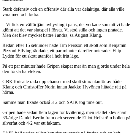
Stark defensiv och en offensiv där alla var delaktiga, där alla ville
vara med och bidra.
– Vi fick en välförtjänt avhyvling i paus, det verkade som att vi hade
glömt att det var slutspel i första. Vi stod stilla och ingen pratade.
Men det blev mycket bättre i andra, sa August Klang.
Redan efter 15 sekunder hade Tim Persson ett skott som Benjamin
Pizzoni Elfving räddade, ett par minuter därefter noterades Filip
Lydén för ett skott utanför i helt fritt läge.
På ett par minuter hade Gripen skapat mer än man gjorde under hela
den första halvleken.
GBK fortsatte rada upp chanser med skott strax utanför av både
Klang och Christoffer Norin innan Jaakko Hyvönen hittade rätt på
hörna.
Samme man fixade också 3-2 och SAIK tog time out.
Gripen hade sedan flera lägen för kvittering, men istället klev snart
39-årige Daniel Berlin fram och serverade Elliot Hellström bollen på
silverfat och 4-2 var ett faktum.