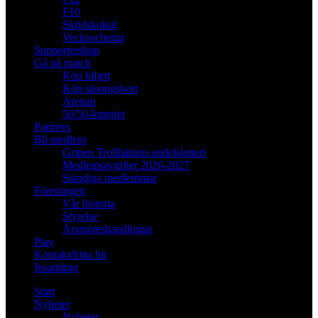
F10
Skridskokul
Veckoschema
Supportershop
Gå på match
Köp biljett
Köp säsongskort
Arenan
50/50-lotteriet
Partners
Bli medlem
Gripen Trollhättans andelslotteri
Medlemsavgifter 2026-2027
Ständiga medlemmar
Föreningen
Vår historia
Styrelse
Årsmöteshandlingar
Play
Kontakt/hitta hit
Insamling
Start
Nyheter
Nyheter