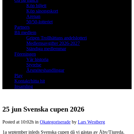
Gå på match
Köp biljett
Köp säsongskort
Arenan
50/50-lotteriet
Partners
Bli medlem
Gripen Trollhättans andelslotteri
Medlemsavgifter 2026-2027
Ständiga medlemmar
Föreningen
Vår historia
Styrelse
Årsmöteshandlingar
Play
Kontakt/hitta hit
Insamling
25 jun
Svenska cupen 2026
Posted at 10:02h
in
Okategoriserade
by
Lars Westberg
1a september inleds Svenska cupen då vi gästas av Åby/Tjureda.