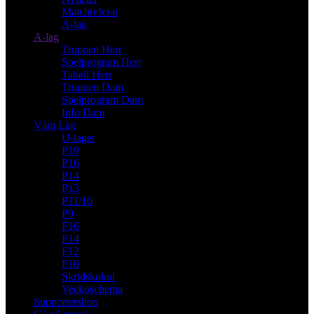
Matchreferat
A-lag
A-lag
Truppen Herr
Spelprogram Herr
Tabell Herr
Truppen Dam
Spelprogram Dam
Info Dam
Våra Lag
U-laget
P19
P16
P14
P13
P11/10
P9
F16
F14
F12
F10
Skridskokul
Veckoschema
Supportershop