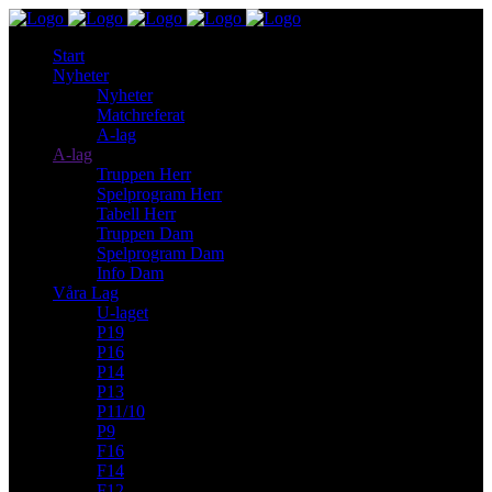
Start
Nyheter
Nyheter
Matchreferat
A-lag
A-lag
Truppen Herr
Spelprogram Herr
Tabell Herr
Truppen Dam
Spelprogram Dam
Info Dam
Våra Lag
U-laget
P19
P16
P14
P13
P11/10
P9
F16
F14
F12