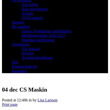
Gå på match
Köp biljett
Köp säsongskort
Arenan
50/50-lotteriet
Partners
Bli medlem
Gripen Trollhättans andelslotteri
Medlemsavgifter 2026-2027
Ständiga medlemmar
Föreningen
Vår historia
Styrelse
Årsmöteshandlingar
Play
Kontakt/hitta hit
Insamling
04 dec
CS Maskin
Posted at 12:48h
in
by
Lisa Larsson
Print page