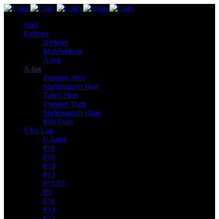
Start
Nyheter
Nyheter
Matchreferat
A-lag
A-lag
Truppen Herr
Spelprogram Herr
Tabell Herr
Truppen Dam
Spelprogram Dam
Info Dam
Våra Lag
U-laget
P19
P16
P14
P13
P11/10
P9
F16
F14
F12