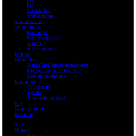
F10
Skridskokul
Veckoschema
Supportershop
Gå på match
Köp biljett
Köp säsongskort
Arenan
50/50-lotteriet
Partners
Bli medlem
Gripen Trollhättans andelslotteri
Medlemsavgifter 2026-2027
Ständiga medlemmar
Föreningen
Vår historia
Styrelse
Årsmöteshandlingar
Play
Kontakt/hitta hit
Insamling
Start
Nyheter
Nyheter