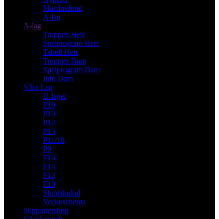
Matchreferat
A-lag
A-lag
Truppen Herr
Spelprogram Herr
Tabell Herr
Truppen Dam
Spelprogram Dam
Info Dam
Våra Lag
U-laget
P19
P16
P14
P13
P11/10
P9
F16
F14
F12
F10
Skridskokul
Veckoschema
Supportershop