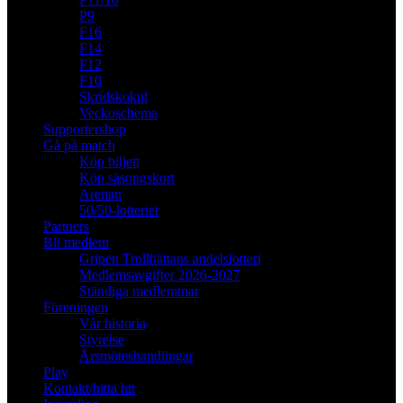
P9
F16
F14
F12
F10
Skridskokul
Veckoschema
Supportershop
Gå på match
Köp biljett
Köp säsongskort
Arenan
50/50-lotteriet
Partners
Bli medlem
Gripen Trollhättans andelslotteri
Medlemsavgifter 2026-2027
Ständiga medlemmar
Föreningen
Vår historia
Styrelse
Årsmöteshandlingar
Play
Kontakt/hitta hit