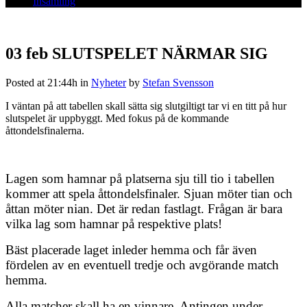
Insamling
03 feb
SLUTSPELET NÄRMAR SIG
Posted at 21:44h
in
Nyheter
by
Stefan Svensson
I väntan på att tabellen skall sätta sig slutgiltigt tar vi en titt på hur
slutspelet är uppbyggt. Med fokus på de kommande
åttondelsfinalerna.
Lagen som hamnar på platserna sju till tio i tabellen
kommer att spela åttondelsfinaler. Sjuan möter tian och
åttan möter nian. Det är redan fastlagt. Frågan är bara
vilka lag som hamnar på respektive plats!
Bäst placerade laget inleder hemma och får även
fördelen av en eventuell tredje och avgörande match
hemma.
Alla matcher skall ha en vinnare. Antingen under