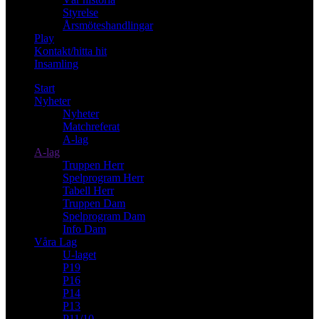
Styrelse
Årsmöteshandlingar
Play
Kontakt/hitta hit
Insamling
Start
Nyheter
Nyheter
Matchreferat
A-lag
A-lag
Truppen Herr
Spelprogram Herr
Tabell Herr
Truppen Dam
Spelprogram Dam
Info Dam
Våra Lag
U-laget
P19
P16
P14
P13
P11/10