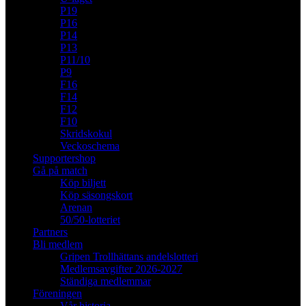
P19
P16
P14
P13
P11/10
P9
F16
F14
F12
F10
Skridskokul
Veckoschema
Supportershop
Gå på match
Köp biljett
Köp säsongskort
Arenan
50/50-lotteriet
Partners
Bli medlem
Gripen Trollhättans andelslotteri
Medlemsavgifter 2026-2027
Ständiga medlemmar
Föreningen
Vår historia