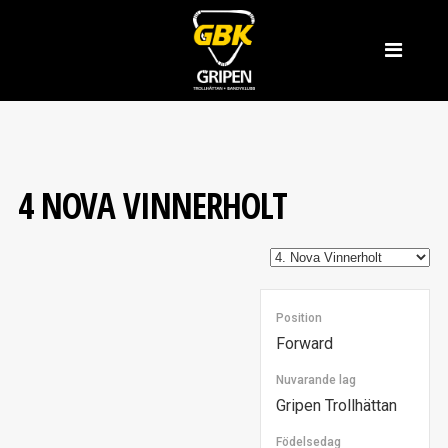
4
NOVA VINNERHOLT
Position
Forward
Nuvarande lag
Gripen Trollhättan
Födelsedag