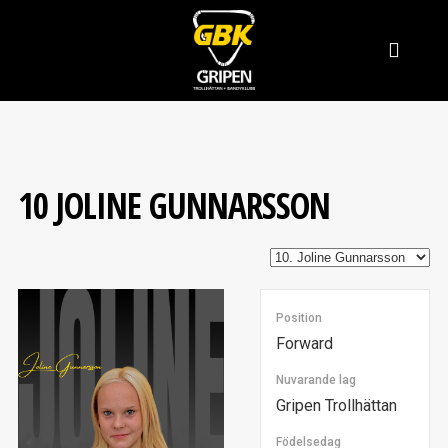
10
JOLINE GUNNARSSON
Position
Forward
Nuvarande lag
Gripen Trollhättan
Födelsedag