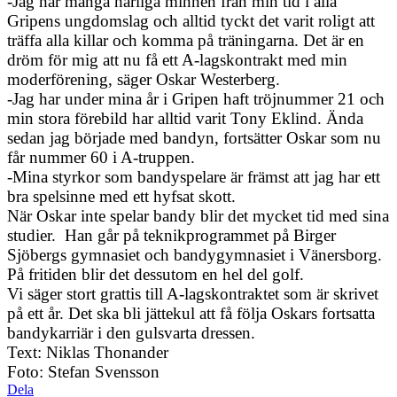
-Jag har många härliga minnen från min tid i alla
Gripens ungdomslag och alltid tyckt det varit roligt att
träffa alla killar och komma på träningarna. Det är en
dröm för mig att nu få ett A-lagskontrakt med min
moderförening, säger Oskar Westerberg.
-Jag har under mina år i Gripen haft tröjnummer 21 och
min stora förebild har alltid varit Tony Eklind. Ända
sedan jag började med bandyn, fortsätter Oskar som nu
får nummer 60 i A-truppen.
-Mina styrkor som bandyspelare är främst att jag har ett
bra spelsinne med ett hyfsat skott.
När Oskar inte spelar bandy blir det mycket tid med sina
studier. Han går på teknikprogrammet på Birger
Sjöbergs gymnasiet och bandygymnasiet i Vänersborg.
På fritiden blir det dessutom en hel del golf.
Vi säger stort grattis till A-lagskontraktet som är skrivet
på ett år. Det ska bli jättekul att få följa Oskars fortsatta
bandykarriär i den gulsvarta dressen.
Text: Niklas Thonander
Foto: Stefan Svensson
Dela