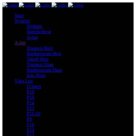
Start
Nyheter
Nyheter
Matchreferat
A-lag
A-lag
Truppen Herr
Spelprogram Herr
Tabell Herr
Truppen Dam
Spelprogram Dam
Info Dam
Våra Lag
U-laget
P19
P16
P14
P13
P11/10
P9
F16
F14
F12