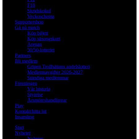
F10
Skridskokul
Veckoschema
Supportershop
Gå på match
Köp biljett
Köp säsongskort
Arenan
50/50-lotteriet
Partners
Bli medlem
Gripen Trollhättans andelslotteri
Medlemsavgifter 2026-2027
Ständiga medlemmar
Föreningen
Vår historia
Styrelse
Årsmöteshandlingar
Play
Kontakt/hitta hit
Insamling
Start
Nyheter
Nyheter