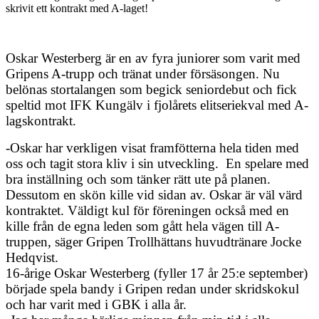
skrivit ett kontrakt med A-laget!
Oskar Westerberg är en av fyra juniorer som varit med
Gripens A-trupp och tränat under försäsongen. Nu
belönas stortalangen som begick seniordebut och fick
speltid mot IFK Kungälv i fjolårets elitseriekval med A-
lagskontrakt.
-Oskar har verkligen visat framfötterna hela tiden med
oss och tagit stora kliv i sin utveckling. En spelare med
bra inställning och som tänker rätt ute på planen.
Dessutom en skön kille vid sidan av. Oskar är väl värd
kontraktet. Väldigt kul för föreningen också med en
kille från de egna leden som gått hela vägen till A-
truppen, säger Gripen Trollhättans huvudtränare Jocke
Hedqvist.
16-årige Oskar Westerberg (fyller 17 år 25:e september)
började spela bandy i Gripen redan under skridskokul
och har varit med i GBK i alla år.