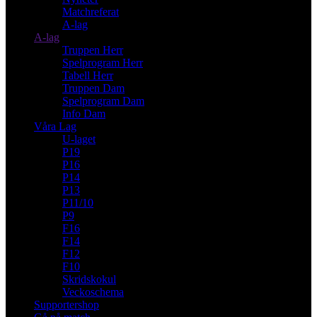
Matchreferat
A-lag
A-lag
Truppen Herr
Spelprogram Herr
Tabell Herr
Truppen Dam
Spelprogram Dam
Info Dam
Våra Lag
U-laget
P19
P16
P14
P13
P11/10
P9
F16
F14
F12
F10
Skridskokul
Veckoschema
Supportershop