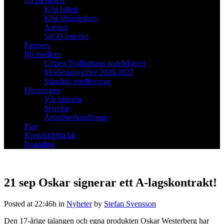
Gå på match
Köp biljett
Köp säsongskort
Arenan
50/50-lotteriet
Partners
Bli medlem
Gripen Trollhättans andelslotteri
Medlemsavgifter 2026-2027
Ständiga medlemmar
Föreningen
Vår historia
Styrelse
Årsmöteshandlingar
Play
Kontakt/hitta hit
Insamling
21 sep
Oskar signerar ett A-lagskontrakt!
Posted at 22:46h
in
Nyheter
by
Stefan Svensson
Den 17-årige talangen och egna produkten Oskar Westerberg har