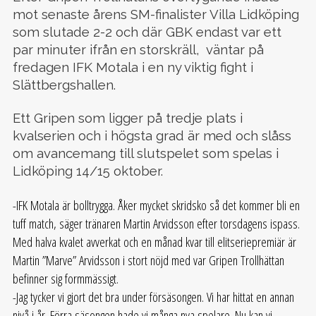
mot senaste årens SM-finalister Villa Lidköping
som slutade 2-2 och där GBK endast var ett
par minuter ifrån en storskräll, väntar på
fredagen IFK Motala i en ny viktig fight i
Slättbergshallen.
Ett Gripen som ligger på tredje plats i
kvalserien och i högsta grad är med och slåss
om avancemang till slutspelet som spelas i
Lidköping 14/15 oktober.
-IFK Motala är bolltrygga. Åker mycket skridsko så det kommer bli en
tuff match, säger tränaren Martin Arvidsson efter torsdagens ispass.
Med halva kvalet avverkat och en månad kvar till elitseriepremiär är
Martin ”Marve” Arvidsson i stort nöjd med var Gripen Trollhättan
befinner sig formmässigt.
-Jag tycker vi gjort det bra under försäsongen. Vi har hittat en annan
nivå i år. Förra säsongen hade vi många nya spelare. Nu kan vi