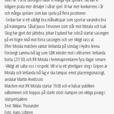
tidigare prata mer detaljer i vårat spel. Vi har mer konkurrens i år
och många spelare som kan spela på flera positioner.
-Sedan har vi ett väldigt bra målvaktspar som sporrar varandra bra
på träningarna. Såväl Juuso Tervonen som står mot Motala och Isak
Skog har gjort det jättebra. Johan Esplund har också startat säsongen
på en högre nivå mot förra säsongen och ser riktigt vass ut.
Efter Motala matchen väntar Vetlanda på söndag i Hydro Arena.
Förövrigt samma två lag som GBK inleder mot i elitserien. Vetlanda
borta (27/10) och IFK Motala i hemmapremiären fyra dagar senare.
-Viktigt att sätta oss i respekt. Vill vi ta ett ytterligare steg i Gripen är
Motala och Vetlanda två lag vi ska tampas emot placeringsmässigt,
avslutar Martin Arvidsson.
Matchen mot IFK Motala startar 19.00 och vi hälsar publiken
välkommen och hoppas på starkt stöd i kampen om viktiga poäng i
slutspelsjakten.
Text: Niklas Thonander
Foto: Hans Löfgren