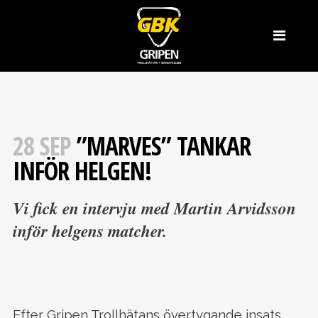
28 SEP
”MARVES” TANKAR
INFÖR HELGEN!
Vi fick en intervju med Martin Arvidsson
inför helgens matcher.
Efter Gripen Trollhätans övertygande insats