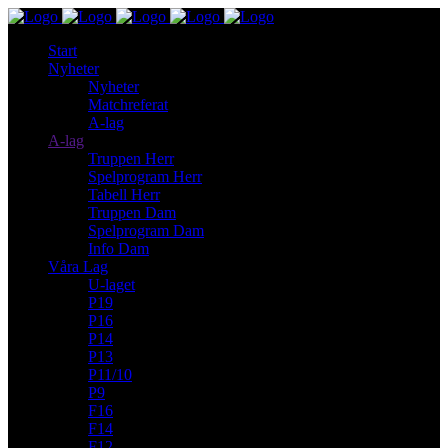
Start
Nyheter
Nyheter
Matchreferat
A-lag
A-lag
Truppen Herr
Spelprogram Herr
Tabell Herr
Truppen Dam
Spelprogram Dam
Info Dam
Våra Lag
U-laget
P19
P16
P14
P13
P11/10
P9
F16
F14
F12