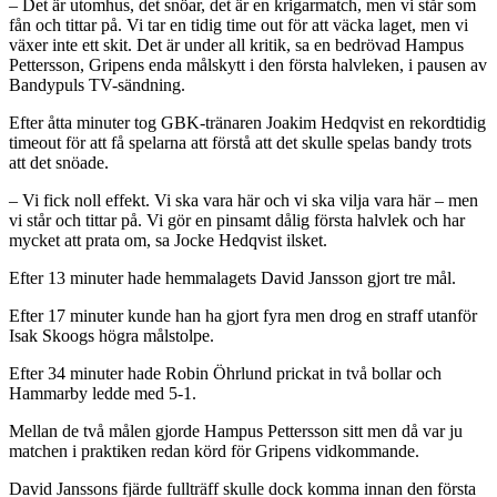
– Det är utomhus, det snöar, det är en krigarmatch, men vi står som
fån och tittar på. Vi tar en tidig time out för att väcka laget, men vi
växer inte ett skit. Det är under all kritik, sa en bedrövad Hampus
Pettersson, Gripens enda målskytt i den första halvleken, i pausen av
Bandypuls TV-sändning.
Efter åtta minuter tog GBK-tränaren Joakim Hedqvist en rekordtidig
timeout för att få spelarna att förstå att det skulle spelas bandy trots
att det snöade.
– Vi fick noll effekt. Vi ska vara här och vi ska vilja vara här – men
vi står och tittar på. Vi gör en pinsamt dålig första halvlek och har
mycket att prata om, sa Jocke Hedqvist ilsket.
Efter 13 minuter hade hemmalagets David Jansson gjort tre mål.
Efter 17 minuter kunde han ha gjort fyra men drog en straff utanför
Isak Skoogs högra målstolpe.
Efter 34 minuter hade Robin Öhrlund prickat in två bollar och
Hammarby ledde med 5-1.
Mellan de två målen gjorde Hampus Pettersson sitt men då var ju
matchen i praktiken redan körd för Gripens vidkommande.
David Janssons fjärde fullträff skulle dock komma innan den första