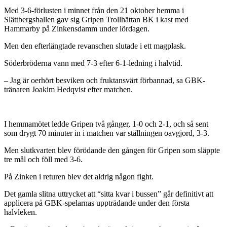
Med 3-6-förlusten i minnet från den 21 oktober hemma i
Slättbergshallen gav sig Gripen Trollhättan BK i kast med
Hammarby på Zinkensdamm under lördagen.
Men den efterlängtade revanschen slutade i ett magplask.
Söderbröderna vann med 7-3 efter 6-1-ledning i halvtid.
– Jag är oerhört besviken och fruktansvärt förbannad, sa GBK-
tränaren Joakim Hedqvist efter matchen.
I hemmamötet ledde Gripen två gånger, 1-0 och 2-1, och så sent
som drygt 70 minuter in i matchen var ställningen oavgjord, 3-3.
Men slutkvarten blev förödande den gången för Gripen som släppte
tre mål och föll med 3-6.
På Zinken i returen blev det aldrig någon fight.
Det gamla slitna uttrycket att “sitta kvar i bussen” går definitivt att
applicera på GBK-spelarnas uppträdande under den första
halvleken.