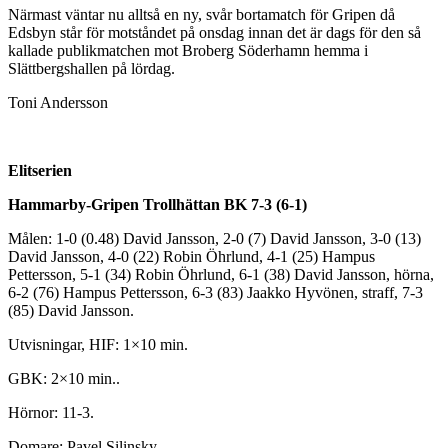
Närmast väntar nu alltså en ny, svår bortamatch för Gripen då
Edsbyn står för motståndet på onsdag innan det är dags för den så
kallade publikmatchen mot Broberg Söderhamn hemma i
Slättbergshallen på lördag.
Toni Andersson
Elitserien
Hammarby-Gripen Trollhättan BK 7-3 (6-1)
Målen: 1-0 (0.48) David Jansson, 2-0 (7) David Jansson, 3-0 (13)
David Jansson, 4-0 (22) Robin Öhrlund, 4-1 (25) Hampus
Pettersson, 5-1 (34) Robin Öhrlund, 6-1 (38) David Jansson, hörna,
6-2 (76) Hampus Pettersson, 6-3 (83) Jaakko Hyvönen, straff, 7-3
(85) David Jansson.
Utvisningar, HIF: 1×10 min.
GBK: 2×10 min..
Hörnor: 11-3.
Domare: Pavel Silinsky.