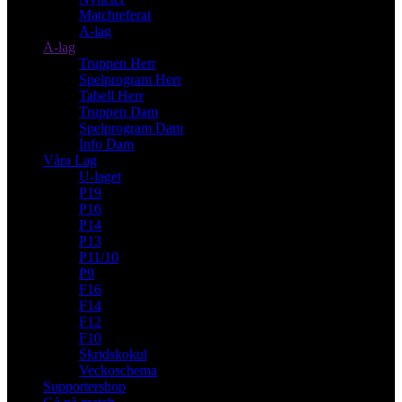
Matchreferat
A-lag
A-lag
Truppen Herr
Spelprogram Herr
Tabell Herr
Truppen Dam
Spelprogram Dam
Info Dam
Våra Lag
U-laget
P19
P16
P14
P13
P11/10
P9
F16
F14
F12
F10
Skridskokul
Veckoschema
Supportershop