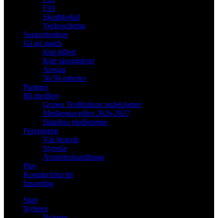
F10
Skridskokul
Veckoschema
Supportershop
Gå på match
Köp biljett
Köp säsongskort
Arenan
50/50-lotteriet
Partners
Bli medlem
Gripen Trollhättans andelslotteri
Medlemsavgifter 2026-2027
Ständiga medlemmar
Föreningen
Vår historia
Styrelse
Årsmöteshandlingar
Play
Kontakt/hitta hit
Insamling
Start
Nyheter
Nyheter