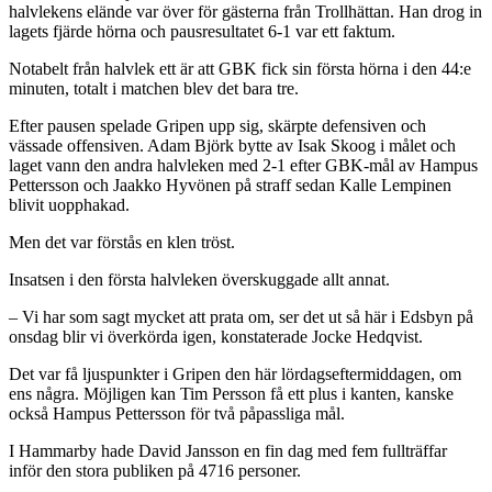
halvlekens elände var över för gästerna från Trollhättan. Han drog in
lagets fjärde hörna och pausresultatet 6-1 var ett faktum.
Notabelt från halvlek ett är att GBK fick sin första hörna i den 44:e
minuten, totalt i matchen blev det bara tre.
Efter pausen spelade Gripen upp sig, skärpte defensiven och
vässade offensiven. Adam Björk bytte av Isak Skoog i målet och
laget vann den andra halvleken med 2-1 efter GBK-mål av Hampus
Pettersson och Jaakko Hyvönen på straff sedan Kalle Lempinen
blivit uopphakad.
Men det var förstås en klen tröst.
Insatsen i den första halvleken överskuggade allt annat.
– Vi har som sagt mycket att prata om, ser det ut så här i Edsbyn på
onsdag blir vi överkörda igen, konstaterade Jocke Hedqvist.
Det var få ljuspunkter i Gripen den här lördagseftermiddagen, om
ens några. Möjligen kan Tim Persson få ett plus i kanten, kanske
också Hampus Pettersson för två påpassliga mål.
I Hammarby hade David Jansson en fin dag med fem fullträffar
inför den stora publiken på 4716 personer.