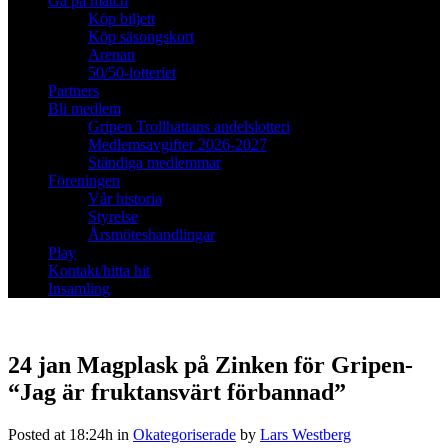
Gå på match
Köp biljett
Köp säsongskort
Arenan
50/50-lotteriet
Partners
Bli medlem
Gripen Trollhättans andelslotteri
Medlemsavgifter 2026-2027
Ständiga medlemmar
Föreningen
Vår historia
Styrelse
Årsmöteshandlingar
Play
Kontakt/hitta hit
Insamling
24 jan
Magplask på Zinken för Gripen-
“Jag är fruktansvärt förbannad”
Posted at 18:24h
in
Okategoriserade
by
Lars Westberg