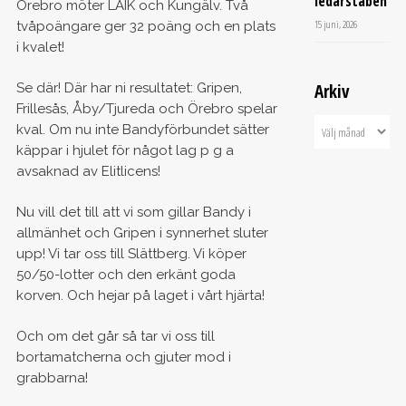
ledarstaben
Örebro möter LAIK och Kungälv. Två
15 juni, 2026
tvåpoängare ger 32 poäng och en plats
i kvalet!
Se där! Där har ni resultatet: Gripen,
Arkiv
Frillesås, Åby/Tjureda och Örebro spelar
kval. Om nu inte Bandyförbundet sätter
käppar i hjulet för något lag p g a
avsaknad av Elitlicens!
Nu vill det till att vi som gillar Bandy i
allmänhet och Gripen i synnerhet sluter
upp! Vi tar oss till Slättberg. Vi köper
50/50-lotter och den erkänt goda
korven. Och hejar på laget i vårt hjärta!
Och om det går så tar vi oss till
bortamatcherna och gjuter mod i
grabbarna!