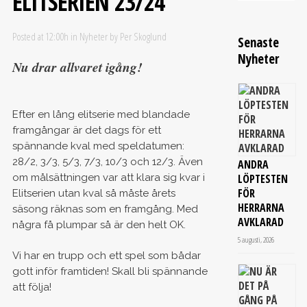
ELITSERIEN 23/24
Posted at 12:00h
in
Nyheter
by
Per Skoglund
Senaste
Nyheter
Nu drar allvaret igång!
Efter en lång elitserie med blandade
framgångar är det dags för ett
spännande kval med speldatumen:
28/2, 3/3, 5/3, 7/3, 10/3 och 12/3. Även
ANDRA
om målsättningen var att klara sig kvar i
LÖPTESTEN
FÖR
Elitserien utan kval så måste årets
HERRARNA
säsong räknas som en framgång. Med
AVKLARAD
några få plumpar så är den helt OK.
5 augusti, 2026
Vi har en trupp och ett spel som bådar
gott inför framtiden! Skall bli spännande
att följa!