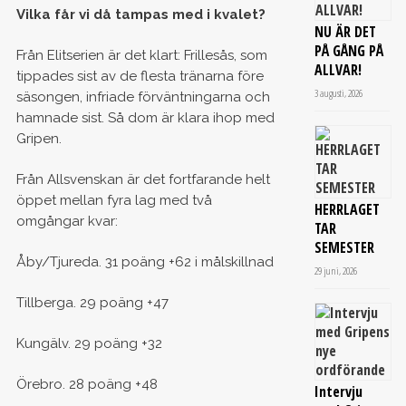
Vilka får vi då tampas med i kvalet?
NU ÄR DET
PÅ GÅNG PÅ
Från Elitserien är det klart: Frillesås, som
ALLVAR!
tippades sist av de flesta tränarna före
3 augusti, 2026
säsongen, infriade förväntningarna och
hamnade sist. Så dom är klara ihop med
Gripen.
Från Allsvenskan är det fortfarande helt
öppet mellan fyra lag med två
HERRLAGET
omgångar kvar:
TAR
SEMESTER
Åby/Tjureda. 31 poäng +62 i målskillnad
29 juni, 2026
Tillberga. 29 poäng +47
Kungälv. 29 poäng +32
Örebro. 28 poäng +48
Intervju