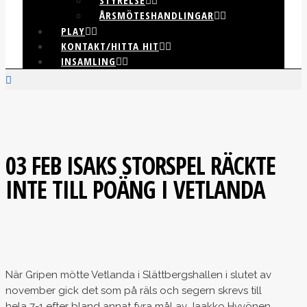
STYRELSE
ÅRSMÖTESHANDLINGAR
PLAY
KONTAKT/HITTA HIT
INSAMLING
03 FEB
ISAKS STORSPEL RÄCKTE
INTE TILL POÄNG I VETLANDA
När Gripen mötte Vetlanda i Slättbergshallen i slutet av
november gick det som på räls och segern skrevs till
hela 7-1 efter bland annat fyra mål av Jaakko Hyvönen.