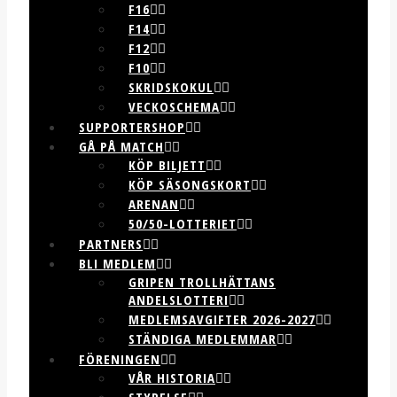
F16
F14
F12
F10
SKRIDSKOKUL
VECKOSCHEMA
SUPPORTERSHOP
GÅ PÅ MATCH
KÖP BILJETT
KÖP SÄSONGSKORT
ARENAN
50/50-LOTTERIET
PARTNERS
BLI MEDLEM
GRIPEN TROLLHÄTTANS
ANDELSLOTTERI
MEDLEMSAVGIFTER 2026-2027
STÄNDIGA MEDLEMMAR
FÖRENINGEN
VÅR HISTORIA