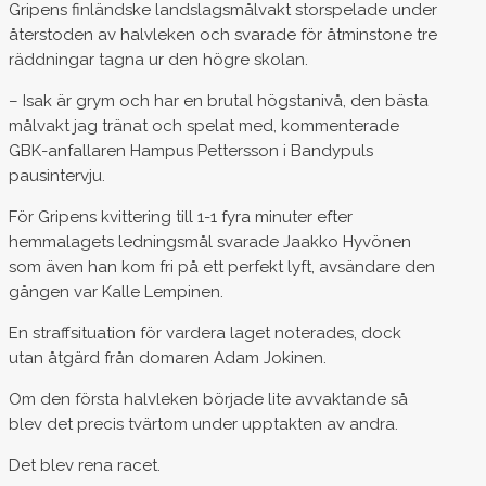
Gripens finländske landslagsmålvakt storspelade under
återstoden av halvleken och svarade för åtminstone tre
räddningar tagna ur den högre skolan.
– Isak är grym och har en brutal högstanivå, den bästa
målvakt jag tränat och spelat med, kommenterade
GBK-anfallaren Hampus Pettersson i Bandypuls
pausintervju.
För Gripens kvittering till 1-1 fyra minuter efter
hemmalagets ledningsmål svarade Jaakko Hyvönen
som även han kom fri på ett perfekt lyft, avsändare den
gången var Kalle Lempinen.
En straffsituation för vardera laget noterades, dock
utan åtgärd från domaren Adam Jokinen.
Om den första halvleken började lite avvaktande så
blev det precis tvärtom under upptakten av andra.
Det blev rena racet.