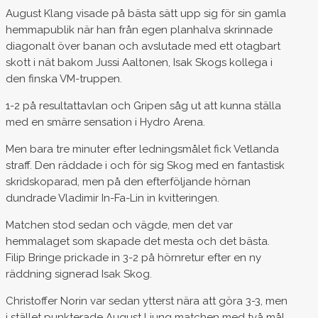
August Klang visade på bästa sätt upp sig för sin gamla
hemmapublik när han från egen planhalva skrinnade
diagonalt över banan och avslutade med ett otagbart
skott i nät bakom Jussi Aaltonen, Isak Skogs kollega i
den finska VM-truppen.
1-2 på resultattavlan och Gripen såg ut att kunna ställa
med en smärre sensation i Hydro Arena.
Men bara tre minuter efter ledningsmålet fick Vetlanda
straff. Den räddade i och för sig Skog med en fantastisk
skridskoparad, men på den efterföljande hörnan
dundrade Vladimir In-Fa-Lin in kvitteringen.
Matchen stod sedan och vägde, men det var
hemmalaget som skapade det mesta och det bästa.
Filip Bringe prickade in 3-2 på hörnretur efter en ny
räddning signerad Isak Skog.
Christoffer Norin var sedan ytterst nära att göra 3-3, men
i stället punkterade August Ljung matchen med två mål