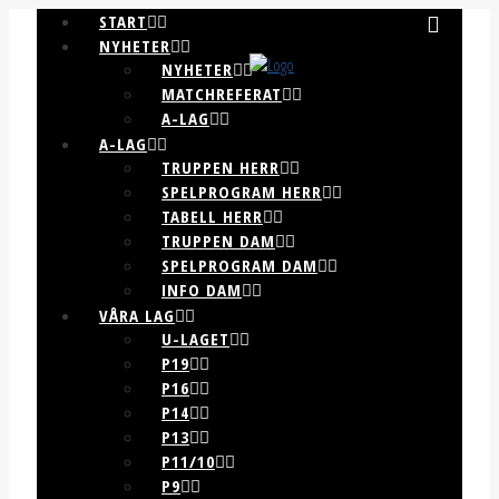
START
NYHETER
NYHETER
MATCHREFERAT
A-LAG
A-LAG
TRUPPEN HERR
SPELPROGRAM HERR
TABELL HERR
TRUPPEN DAM
SPELPROGRAM DAM
INFO DAM
VÅRA LAG
U-LAGET
P19
P16
P14
P13
P11/10
P9