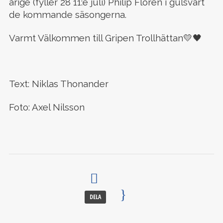
årige (fyller 28 11:e juli) Philip Florén i gulsvart
de kommande säsongerna.
Varmt Välkommen till Gripen Trollhättan💛🖤
Text: Niklas Thonander
Foto: Axel Nilsson
DELA