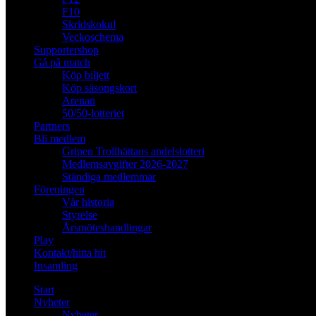
F10
Skridskokul
Veckoschema
Supportershop
Gå på match
Köp biljett
Köp säsongskort
Arenan
50/50-lotteriet
Partners
Bli medlem
Gripen Trollhättans andelslotteri
Medlemsavgifter 2026-2027
Ständiga medlemmar
Föreningen
Vår historia
Styrelse
Årsmöteshandlingar
Play
Kontakt/hitta hit
Insamling
Start
Nyheter
Nyheter