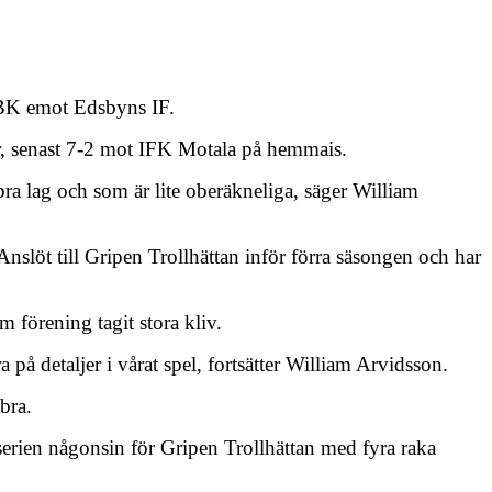
GBK emot Edsbyns IF.
ar, senast 7-2 mot IFK Motala på hemmais.
 bra lag och som är lite oberäkneliga, säger William
nslöt till Gripen Trollhättan inför förra säsongen och har
m förening tagit stora kliv.
 på detaljer i vårat spel, fortsätter William Arvidsson.
bra.
itserien någonsin för Gripen Trollhättan med fyra raka