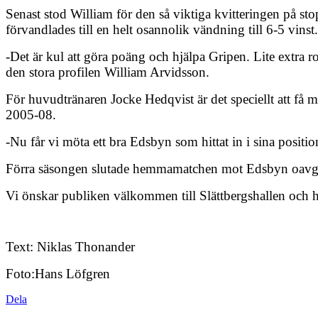
Senast stod William för den så viktiga kvitteringen på s
förvandlades till en helt osannolik vändning till 6-5 vinst.
-Det är kul att göra poäng och hjälpa Gripen. Lite extra r
den stora profilen William Arvidsson.
För huvudtränaren Jocke Hedqvist är det speciellt att få
2005-08.
-Nu får vi möta ett bra Edsbyn som hittat in i sina positio
Förra säsongen slutade hemmamatchen mot Edsbyn oavgjor
Vi önskar publiken välkommen till Slättbergshallen och ho
Text: Niklas Thonander
Foto:Hans Löfgren
Dela