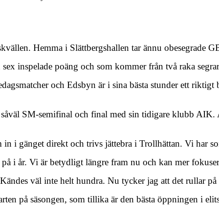
gskvällen. Hemma i Slättbergshallen tar ännu obesegrade 
 med sex inspelade poäng och som kommer från två raka segr
fredagsmatcher och Edsbyn är i sina bästa stunder ett riktigt
 såväl SM-semifinal och final med sin tidigare klubb AIK. A
 in i gänget direkt och trivs jättebra i Trollhättan. Vi har so
på i år. Vi är betydligt längre fram nu och kan mer fokusera
ndes väl inte helt hundra. Nu tycker jag att det rullar på 
starten på säsongen, som tillika är den bästa öppningen i el