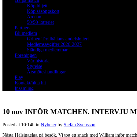
Gå på match
Köp biljett
Köp säsongskort
Arenan
50/50-lotteriet
Partners
Bli medlem
Gripen Trollhättans andelslotteri
Medlemsavgifter 2026-2027
Ständiga medlemmar
Föreningen
Vår historia
Styrelse
Årsmöteshandlingar
Play
Kontakt/hitta hit
Insamling
10 nov
INFÖR MATCHEN. INTERVJU M
Posted at 10:14h
in
Nyheter
by
Stefan Svensson
Nästa Hälsingelag på besök. Vi tog ett snack med William inför mat