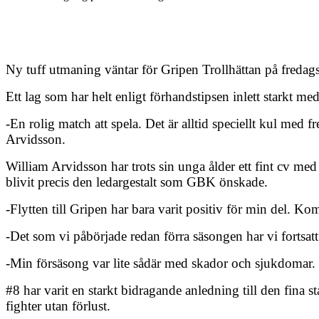
Ny tuff utmaning väntar för Gripen Trollhättan på freda
Ett lag som har helt enligt förhandstipsen inlett starkt
-En rolig match att spela. Det är alltid speciellt kul med 
Arvidsson.
William Arvidsson har trots sin unga ålder ett fint cv med
blivit precis den ledargestalt som GBK önskade.
-Flytten till Gripen har bara varit positiv för min del. Kom
-Det som vi påbörjade redan förra säsongen har vi fortsatt 
-Min försäsong var lite sådär med skador och sjukdomar. Kä
#8 har varit en starkt bidragande anledning till den fina 
fighter utan förlust.