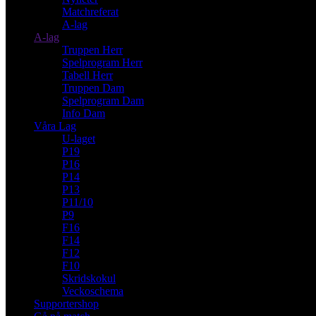
Matchreferat
A-lag
A-lag
Truppen Herr
Spelprogram Herr
Tabell Herr
Truppen Dam
Spelprogram Dam
Info Dam
Våra Lag
U-laget
P19
P16
P14
P13
P11/10
P9
F16
F14
F12
F10
Skridskokul
Veckoschema
Supportershop