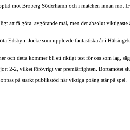
topptid mot Broberg Söderhamn och i matchen innan mot IFK
oligt att få göra avgörande mål, men det absolut viktigaste 
 möta Edsbyn. Jocke som upplevde fantastiska år i Hälsing
ner och detta kommer bli ett riktigt test för oss som lag, s
t 2-2, vilket förövrigt var premiärfighten. Bortamötet s
ppas på starkt publikstöd när viktiga poäng står på spel.