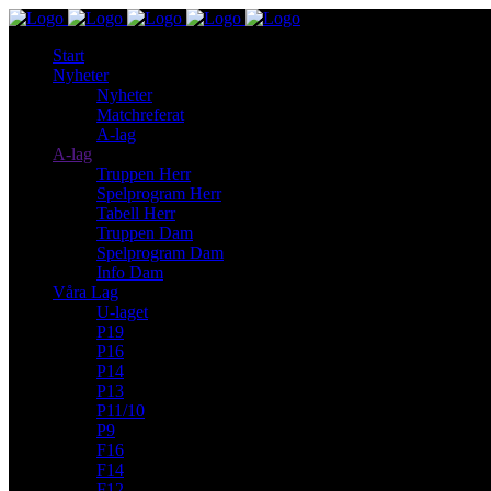
Start
Nyheter
Nyheter
Matchreferat
A-lag
A-lag
Truppen Herr
Spelprogram Herr
Tabell Herr
Truppen Dam
Spelprogram Dam
Info Dam
Våra Lag
U-laget
P19
P16
P14
P13
P11/10
P9
F16
F14
F12