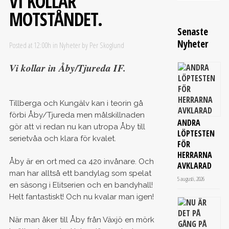
VI KOLLAR
MOTSTÅNDET.
Senaste
Nyheter
Posted at 12:00h
in
Nyheter
by
Per Skoglund
Vi kollar in Åby/Tjureda IF.
Tillberga och Kungälv kan i teorin gå
förbi Åby/Tjureda men målskillnaden
ANDRA
gör att vi redan nu kan utropa Åby till
LÖPTESTEN
serietvåa och klara för kvalet.
FÖR
HERRARNA
Åby är en ort med ca 420 invånare. Och
AVKLARAD
man har alltså ett bandylag som spelat
5 augusti, 2026
en säsong i Elitserien och en bandyhall!
Helt fantastiskt! Och nu kvalar man igen!
När man åker till Åby från Växjö en mörk