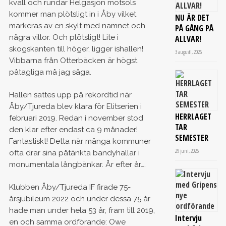
kväll och rundar Helgasjön motsols
kommer man plötsligt in i Åby vilket
NU ÄR DET
markeras av en skylt med namnet och
PÅ GÅNG PÅ
några villor. Och plötsligt! Lite i
ALLVAR!
skogskanten till höger, ligger ishallen!
3 augusti, 2026
Vibbarna från Otterbäcken är högst
påtagliga må jag säga.
Hallen sattes upp på rekordtid när
Åby/Tjureda blev klara för Elitserien i
HERRLAGET
februari 2019. Redan i november stod
TAR
den klar efter endast ca 9 månader!
SEMESTER
Fantastiskt! Detta när många kommuner
29 juni, 2026
ofta drar sina påtänkta bandyhallar i
monumentala långbänkar. År efter år….
Klubben Åby/Tjureda IF firade 75-
årsjubileum 2022 och under dessa 75 år
hade man under hela 53 år, fram till 2019,
Intervju
en och samma ordförande: Owe