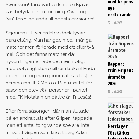
med Gripens
Swensson! Tänk vad verkliga eldsjälar
nye
kan betyda för en förening. Owe tog
ordförande
”sin” förening ända till högsta divisionen!
22 juni, 2026
Sejouren i Elitserien blev dock tyvärr
bara ettårig. Man hängde med i många
matcher men förlorade med ett eller två
mål. Och det fanns matcher där
nykomlingarna hade det mer motigt
Rapport
med betydligt större siffror i baken! Enda
från Gripens
poängen tog man genom att spela 4–4
årsmöte
hemma mot IFK Motala. Publiksnittet för
2026
säsongen blev 789 personer. I paritet
16 juni, 2026
med IFK Motala men bättre än Frillesås!
Efter förra säsongen, där man slutade
på en andraplats efter Gripen, tappade
man ett antal tongivande spelare. Inte
Herrlaget
förstärker
minst till Gripen som knöt till sig Adam