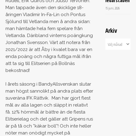
ledarstaben
Rudell, Erik Quiros och Juuso Tervonen.
Man tappade även den skicklige 18-
15 juni, 2026
åringen Vladimir In-Fa-Lin och Pontus
Sjölund till Vetlanda men å andra sidan:
man hämtade hela fem spelare från
Arkiv
Vetlanda. Däribland vinterns poängkung
Jonathan Svensson. Värt att notera från
2021/2022 är att Åby i kvalet bara var en
enda poäng och några futtiga mål ifrån
att ta sig till Elitserien på Bollnäs
bekostnad!
I årets säsong i BandyAllsvenskan slutar
man högst sannolikt på andra plats efter
suveräna IFK Rättvik. Man har gjort flest
mål av alla lagen och släppt in relativt
få. 12% hörnmål är bättre än de flesta
Elitserielag och det gäller att Gripens rus
är på tå och ”käkar boll”! Och inte heller
nöter man onödigt mycket på