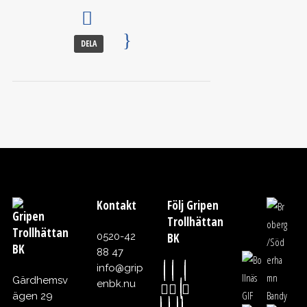
DELA
Kontakt
Följ Gripen
Gripen
Trollhättan
Trollhättan
0520-42
BK
BK
88 47
info@grip
Gärdhemsv
enbk.nu
ägen 29