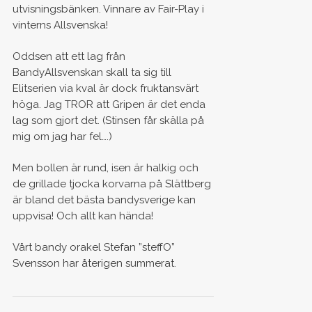
utvisningsbänken. Vinnare av Fair-Play i
vinterns Allsvenska!
Oddsen att ett lag från
BandyAllsvenskan skall ta sig till
Elitserien via kval är dock fruktansvärt
höga. Jag TROR att Gripen är det enda
lag som gjort det. (Stinsen får skälla på
mig om jag har fel….)
Men bollen är rund, isen är halkig och
de grillade tjocka korvarna på Slättberg
är bland det bästa bandysverige kan
uppvisa! Och allt kan hända!
Vårt bandy orakel Stefan ”steffO”
Svensson har återigen summerat.