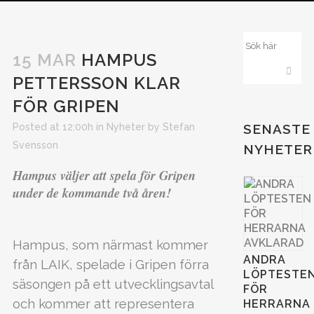
15 MAR
HAMPUS
PETTERSSON KLAR
FÖR GRIPEN
Posted at 12:00h
in
Nyheter
by
Stefan
SENASTE
Svensson
NYHETER
Hampus väljer att spela för Gripen
under de kommande två åren!
Hampus, som närmast kommer
ANDRA
från LAIK, spelade i Gripen förra
LÖPTESTE
säsongen på ett utvecklingsavtal
FÖR
och kommer att representera
HERRARNA