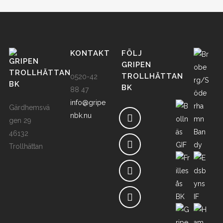
KONTAKT
FÖLJ
GRIPEN
GRIPEN
TROLLHÄTTAN
TROLLHÄTTAN
0520-42
BK
BK
88 47
info@gripe
Gärdhemsvä
nbk.nu
gen 29
46132
Trollhättan