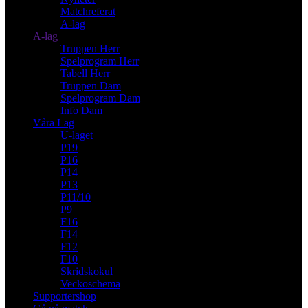
Matchreferat
A-lag
A-lag
Truppen Herr
Spelprogram Herr
Tabell Herr
Truppen Dam
Spelprogram Dam
Info Dam
Våra Lag
U-laget
P19
P16
P14
P13
P11/10
P9
F16
F14
F12
F10
Skridskokul
Veckoschema
Supportershop