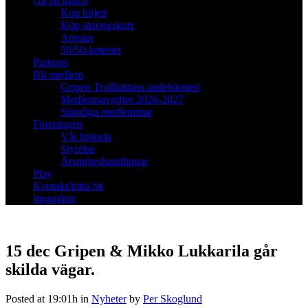
Gå på match
Köp biljett
Köp säsongskort
Arenan
50/50-lotteriet
Partners
Bli medlem
Gripen Trollhättans andelslotteri
Medlemsavgifter 2026-2027
Ständiga medlemmar
Föreningen
Vår historia
Styrelse
Årsmöteshandlingar
Play
Kontakt/hitta hit
Insamling
15 dec
Gripen & Mikko Lukkarila går
skilda vägar.
Posted at 19:01h
in
Nyheter
by
Per Skoglund