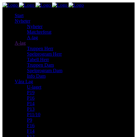
Start
Nyheter
Nyheter
Matchreferat
A-lag
A-lag
Truppen Herr
Spelprogram Herr
Tabell Herr
Truppen Dam
Spelprogram Dam
Info Dam
Våra Lag
U-laget
P19
P16
P14
P13
P11/10
P9
F16
F14
F12