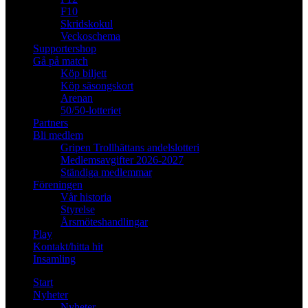
F10
Skridskokul
Veckoschema
Supportershop
Gå på match
Köp biljett
Köp säsongskort
Arenan
50/50-lotteriet
Partners
Bli medlem
Gripen Trollhättans andelslotteri
Medlemsavgifter 2026-2027
Ständiga medlemmar
Föreningen
Vår historia
Styrelse
Årsmöteshandlingar
Play
Kontakt/hitta hit
Insamling
Start
Nyheter
Nyheter