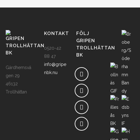
KONTAKT
FÖLJ
GRIPEN
GRIPEN
TROLLHÄTTAN
TROLLHÄTTAN
0520-42
BK
BK
88 47
info@gripe
Gärdhemsvä
nbk.nu
gen 29
46132
Trollhättan