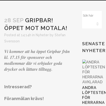
28 SEP
GRIPBAR!
ÖPPET MOT MOTALA!
Posted at 14:14h
in
Nyheter
by
Stefan
Svensson
SENASTE
NYHETER
Vi kommer att ha öppet Gripbar från
kl. 17.15 för sponsorer och
medlemmar där vi erbjuder goda
drycker och lättare tilltugg.
Intresserad?
ANDRA
LÖPTESTE
FÖR
Föranmälan krävs!
HERRARNA