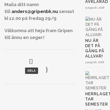
AVKLARAD
Maila ditt namn
5 augusti, 2026
till
anders@gripenbk.nu
senast
kl 12.00 på fredag 29/9
Välkomna att heja fram Gripen
till ännu en seger!
NU ÄR
DET PÅ
GÅNG PÅ
ALLVAR!
3 augusti, 2026
DELA
HERRLAGE
TAR
SEMESTER