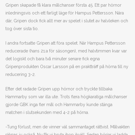
Gripen skapade få klara målchanser första 45. Ett par hörnor
inledningsvis och ett farligt läge för Hampus Pettersson. Nära
där, Gripen dock fick allt mer av spelet i slutet av halvleken och
tog över sista tio.
I andra fortsatte Gripen att föra spelet. När Hampus Pettersson
reducerade (hans 21:a för säsongen), med halvtimmen kvar var
det logiskt och bara två minuter senare fick egna
Gripenprodukten Oscar Larsson på en praktträff på hörna till ny
reducering 3-2.
Efter det radade Gripen upp hörnor och tryckte tillbaka
Hammarby som var illa ute. Trots flera högkaratiga målchanser
gjorde GBK inga fler mål och Hammarby kunde stänga
matchen i slutsekunden med 4-2 på hörna.
-Tung förlust, men de vinner väl sammantaget rättvist. Målvakten
räknas ju också. Nu får vi bryta ihop ikväll. Sedan börjar vi ladda