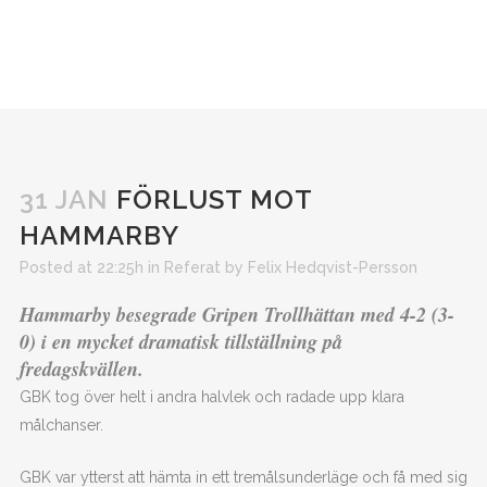
31 JAN
FÖRLUST MOT
HAMMARBY
Posted at 22:25h
in
Referat
by
Felix Hedqvist-Persson
Hammarby besegrade Gripen Trollhättan med 4-2 (3-
0) i en mycket dramatisk tillställning på
fredagskvällen.
GBK tog över helt i andra halvlek och radade upp klara
målchanser.
GBK var ytterst att hämta in ett tremålsunderläge och få med sig