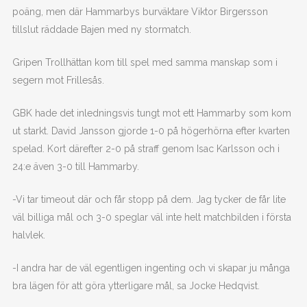
poäng, men där Hammarbys burväktare Viktor Birgersson
tillslut räddade Bajen med ny stormatch.
Gripen Trollhättan kom till spel med samma manskap som i
segern mot Frillesås.
GBK hade det inledningsvis tungt mot ett Hammarby som kom
ut starkt. David Jansson gjorde 1-0 på högerhörna efter kvarten
spelad. Kort därefter 2-0 på straff genom Isac Karlsson och i
24:e även 3-0 till Hammarby.
-Vi tar timeout där och får stopp på dem. Jag tycker de får lite
väl billiga mål och 3-0 speglar väl inte helt matchbilden i första
halvlek.
-I andra har de väl egentligen ingenting och vi skapar ju många
bra lägen för att göra ytterligare mål, sa Jocke Hedqvist.