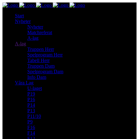
Start
Nyheter
Nyheter
Matchreferat
A-lag
A-lag
Truppen Herr
Spelprogram Herr
Tabell Herr
Truppen Dam
Spelprogram Dam
Info Dam
Våra Lag
U-laget
P19
P16
P14
P13
P11/10
P9
F16
F14
F12