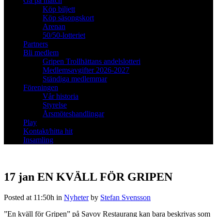
Gå på match
Köp biljett
Köp säsongskort
Arenan
50/50-lotteriet
Partners
Bli medlem
Gripen Trollhättans andelslotteri
Medlemsavgifter 2026-2027
Ständiga medlemmar
Föreningen
Vår historia
Styrelse
Årsmöteshandlingar
Play
Kontakt/hitta hit
Insamling
17 jan
EN KVÄLL FÖR GRIPEN
Posted at 11:50h
in
Nyheter
by
Stefan Svensson
”En kväll för Gripen” på Savoy Restaurang kan bara beskrivas som