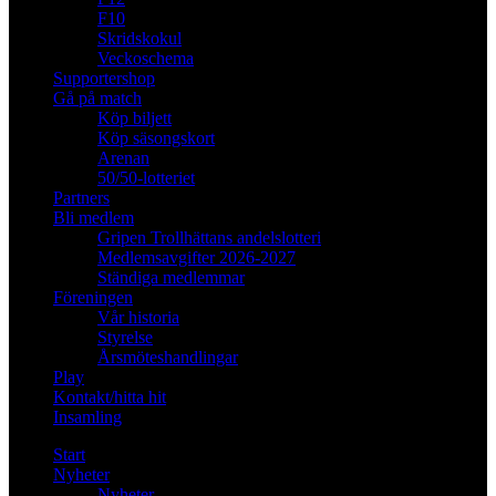
F10
Skridskokul
Veckoschema
Supportershop
Gå på match
Köp biljett
Köp säsongskort
Arenan
50/50-lotteriet
Partners
Bli medlem
Gripen Trollhättans andelslotteri
Medlemsavgifter 2026-2027
Ständiga medlemmar
Föreningen
Vår historia
Styrelse
Årsmöteshandlingar
Play
Kontakt/hitta hit
Insamling
Start
Nyheter
Nyheter