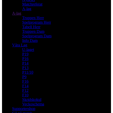
Matchreferat
A-lag
A-lag
Truppen Herr
Spelprogram Herr
Tabell Herr
Truppen Dam
Spelprogram Dam
Info Dam
Våra Lag
U-laget
P19
P16
P14
P13
P11/10
P9
F16
F14
F12
F10
Skridskokul
Veckoschema
Supportershop