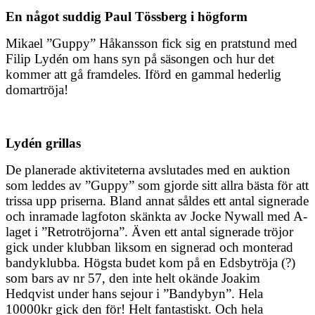
En något suddig Paul Tössberg i högform
Mikael ”Guppy” Håkansson fick sig en pratstund med
Filip Lydén om hans syn på säsongen och hur det
kommer att gå framdeles. Iförd en gammal hederlig
domartröja!
Lydén grillas
De planerade aktiviteterna avslutades med en auktion
som leddes av ”Guppy” som gjorde sitt allra bästa för att
trissa upp priserna. Bland annat såldes ett antal signerade
och inramade lagfoton skänkta av Jocke Nywall med A-
laget i ”Retrotröjorna”. Även ett antal signerade tröjor
gick under klubban liksom en signerad och monterad
bandyklubba. Högsta budet kom på en Edsbytröja (?)
som bars av nr 57, den inte helt okände Joakim
Hedqvist under hans sejour i ”Bandybyn”. Hela
10000kr gick den för! Helt fantastiskt. Och hela