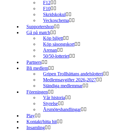
F12
F10
Skridskokul
Veckoschema
Supportershop
Gå på match
Köp biljett
Köp säsongskort
Arenan
50/50-lotteriet
Partners
Bli medlem
Gripen Trollhättans andelslotteri
Medlemsavgifter 2026-2027
Ständiga medlemmar
Föreningen
Vår historia
Styrelse
Årsmöteshandlingar
Play
Kontakt/hitta hit
Insamling