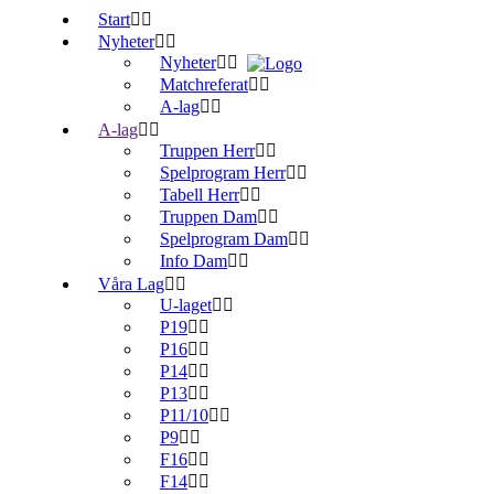
Start
Nyheter
Nyheter
Matchreferat
A-lag
A-lag
Truppen Herr
Spelprogram Herr
Tabell Herr
Truppen Dam
Spelprogram Dam
Info Dam
Våra Lag
U-laget
P19
P16
P14
P13
P11/10
P9
F16
F14