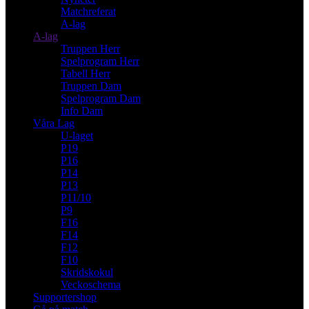
Matchreferat
A-lag
A-lag
Truppen Herr
Spelprogram Herr
Tabell Herr
Truppen Dam
Spelprogram Dam
Info Dam
Våra Lag
U-laget
P19
P16
P14
P13
P11/10
P9
F16
F14
F12
F10
Skridskokul
Veckoschema
Supportershop