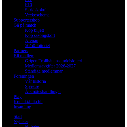
F10
Skridskokul
Veckoschema
Supportershop
Gå på match
Köp biljett
Köp säsongskort
Arenan
50/50-lotteriet
Partners
Bli medlem
Gripen Trollhättans andelslotteri
Medlemsavgifter 2026-2027
Ständiga medlemmar
Föreningen
Vår historia
Styrelse
Årsmöteshandlingar
Play
Kontakt/hitta hit
Insamling
Start
Nyheter
Nyheter