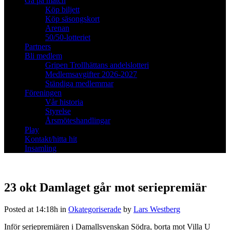
Gå på match
Köp biljett
Köp säsongskort
Arenan
50/50-lotteriet
Partners
Bli medlem
Gripen Trollhättans andelslotteri
Medlemsavgifter 2026-2027
Ständiga medlemmar
Föreningen
Vår historia
Styrelse
Årsmöteshandlingar
Play
Kontakt/hitta hit
Insamling
23 okt
Damlaget går mot seriepremiär
Posted at 14:18h
in
Okategoriserade
by
Lars Westberg
Inför seriepremiären i Damallsvenskan Södra, borta mot Villa U