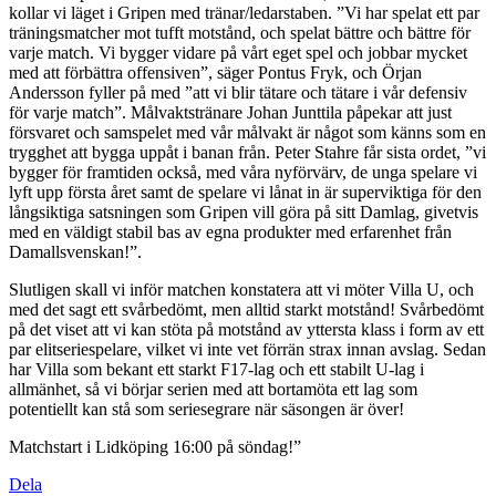
kollar vi läget i Gripen med tränar/ledarstaben. ”Vi har spelat ett par
träningsmatcher mot tufft motstånd, och spelat bättre och bättre för
varje match. Vi bygger vidare på vårt eget spel och jobbar mycket
med att förbättra offensiven”, säger Pontus Fryk, och Örjan
Andersson fyller på med ”att vi blir tätare och tätare i vår defensiv
för varje match”. Målvaktstränare Johan Junttila påpekar att just
försvaret och samspelet med vår målvakt är något som känns som en
trygghet att bygga uppåt i banan från. Peter Stahre får sista ordet, ”vi
bygger för framtiden också, med våra nyförvärv, de unga spelare vi
lyft upp första året samt de spelare vi lånat in är superviktiga för den
långsiktiga satsningen som Gripen vill göra på sitt Damlag, givetvis
med en väldigt stabil bas av egna produkter med erfarenhet från
Damallsvenskan!”.
Slutligen skall vi inför matchen konstatera att vi möter Villa U, och
med det sagt ett svårbedömt, men alltid starkt motstånd! Svårbedömt
på det viset att vi kan stöta på motstånd av yttersta klass i form av ett
par elitseriespelare, vilket vi inte vet förrän strax innan avslag. Sedan
har Villa som bekant ett starkt F17-lag och ett stabilt U-lag i
allmänhet, så vi börjar serien med att bortamöta ett lag som
potentiellt kan stå som seriesegrare när säsongen är över!
Matchstart i Lidköping 16:00 på söndag!”
Dela