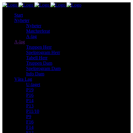
Start
Nyheter
Nyheter
Matchreferat
A-lag
A-lag
Truppen Herr
Spelprogram Herr
Tabell Herr
Truppen Dam
Spelprogram Dam
Info Dam
Våra Lag
U-laget
P19
P16
P14
P13
P11/10
P9
F16
F14
F12