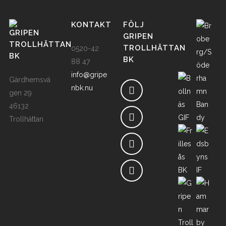
KONTAKT
FÖLJ
GRIPEN
GRIPEN
TROLLHÄTTAN
TROLLHÄTTAN
0520-42
BK
BK
88 47
info@gripe
Gärdhemsvä
nbk.nu
gen 29
46132
Trollhättan