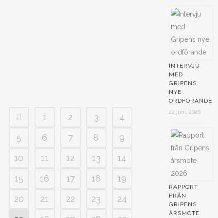
INTERVJU
MED
GRIPENS
NYE
ORDFÖRANDE
22 juni, 2026
1
2
3
4
5
6
7
8
9
10
11
12
13
14
15
16
17
18
19
RAPPORT
FRÅN
20
21
22
23
24
GRIPENS
ÅRSMÖTE