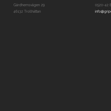
Gärdhemsvägen 29
0520-42 
46132 Trollhättan
info@grip