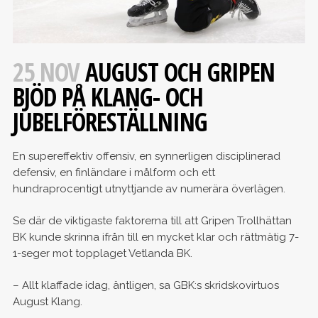
25 NOV
AUGUST OCH GRIPEN
BJÖD PÅ KLANG- OCH
JUBELFÖRESTÄLLNING
En supereffektiv offensiv, en synnerligen disciplinerad
defensiv, en finländare i målform och ett
hundraprocentigt utnyttjande av numerära överlägen.
Se där de viktigaste faktorerna till att Gripen Trollhättan
BK kunde skrinna ifrån till en mycket klar och rättmätig 7-
1-seger mot topplaget Vetlanda BK.
– Allt klaffade idag, äntligen, sa GBK:s skridskovirtuos
August Klang.