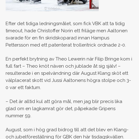
Efter det tidiga ledningsmålet, som fick VBK att ta tidig
timeout, hade Christoffer Norin ett friläge men Aaltonen
svarade för en fin skridskoparad innan Hampus
Pettersson med ett patenterat trolleritrick ordnade 2-0.
En perfekt brytning av Theo Lewerin när Filip Bringe kom i
full fart – Theo knöt näven och jublade åt sig själv! –
resulterade i en spelvändning där August Klang sköt ett
välplacerat skott vid Jussi Aaltonens högra stolpe och 3-
0 var ett faktum.
– Det är alltid kul att göra mål, men jag blir precis lika
glad om en lagkamrat gör det, påpekade Gripens
nummer 59.
August, som i hög grad bidrog till att det blev en Klang-
och jubelföreställning för GBK den här tisdagskvällen.