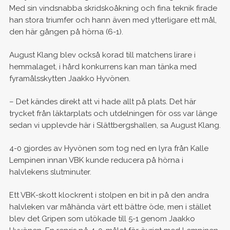
Med sin vindsnabba skridskoåkning och fina teknik firade
han stora triumfer och hann även med ytterligare ett mål,
den här gången på hörna (6-1).
August Klang blev också korad till matchens lirare i
hemmalaget, i hård konkurrens kan man tänka med
fyramålsskytten Jaakko Hyvönen.
– Det kändes direkt att vi hade allt på plats. Det här
trycket från läktarplats och utdelningen för oss var länge
sedan vi upplevde här i Slättbergshallen, sa August Klang.
4-0 gjordes av Hyvönen som tog ned en lyra från Kalle
Lempinen innan VBK kunde reducera på hörna i
halvlekens slutminuter.
Ett VBK-skott klockrent i stolpen en bit in på den andra
halvleken var måhända värt ett bättre öde, men i stället
blev det Gripen som utökade till 5-1 genom Jaakko