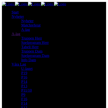
Start
Nyheter
Nyheter
Matchreferat
A-lag
A-lag
Truppen Herr
Spelprogram Herr
Tabell Herr
Truppen Dam
Spelprogram Dam
Info Dam
Våra Lag
U-laget
P19
P16
P14
P13
P11/10
P9
F16
F14
F12