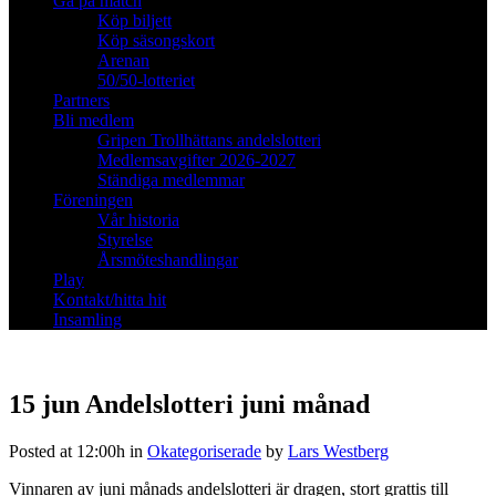
Gå på match
Köp biljett
Köp säsongskort
Arenan
50/50-lotteriet
Partners
Bli medlem
Gripen Trollhättans andelslotteri
Medlemsavgifter 2026-2027
Ständiga medlemmar
Föreningen
Vår historia
Styrelse
Årsmöteshandlingar
Play
Kontakt/hitta hit
Insamling
15 jun
Andelslotteri juni månad
Posted at 12:00h
in
Okategoriserade
by
Lars Westberg
Vinnaren av juni månads andelslotteri är dragen, stort grattis till