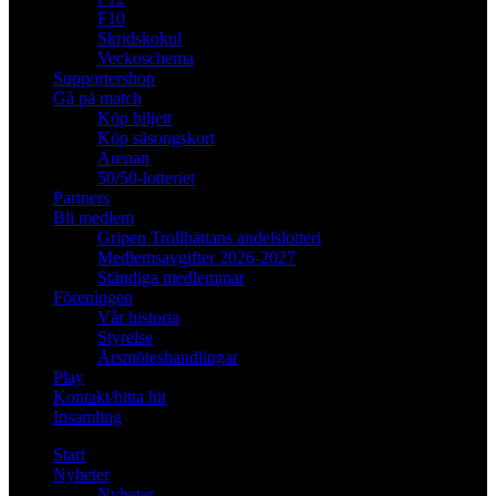
F10
Skridskokul
Veckoschema
Supportershop
Gå på match
Köp biljett
Köp säsongskort
Arenan
50/50-lotteriet
Partners
Bli medlem
Gripen Trollhättans andelslotteri
Medlemsavgifter 2026-2027
Ständiga medlemmar
Föreningen
Vår historia
Styrelse
Årsmöteshandlingar
Play
Kontakt/hitta hit
Insamling
Start
Nyheter
Nyheter