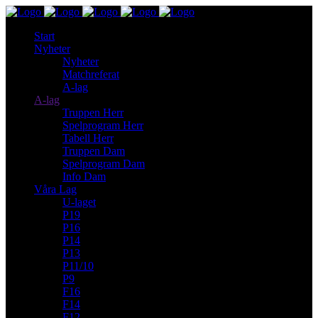
Start
Nyheter
Nyheter
Matchreferat
A-lag
A-lag
Truppen Herr
Spelprogram Herr
Tabell Herr
Truppen Dam
Spelprogram Dam
Info Dam
Våra Lag
U-laget
P19
P16
P14
P13
P11/10
P9
F16
F14
F12