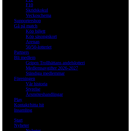
F10
Skridskokul
Veckoschema
Supportershop
Gå på match
Köp biljett
Köp säsongskort
Arenan
50/50-lotteriet
Partners
Bli medlem
Gripen Trollhättans andelslotteri
Medlemsavgifter 2026-2027
Ständiga medlemmar
Föreningen
Vår historia
Styrelse
Årsmöteshandlingar
Play
Kontakt/hitta hit
Insamling
Start
Nyheter
Nyheter