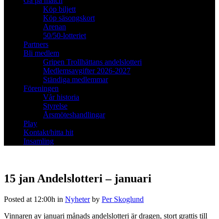
Gå på match
Köp biljett
Köp säsongskort
Arenan
50/50-lotteriet
Partners
Bli medlem
Gripen Trollhättans andelslotteri
Medlemsavgifter 2026-2027
Ständiga medlemmar
Föreningen
Vår historia
Styrelse
Årsmöteshandlingar
Play
Kontakt/hitta hit
Insamling
15 jan
Andelslotteri – januari
Posted at 12:00h
in
Nyheter
by
Per Skoglund
Vinnaren av januari månads andelslotteri är dragen, stort grattis till