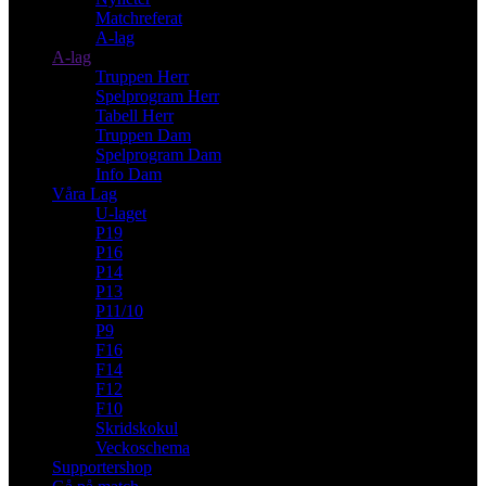
Matchreferat
A-lag
A-lag
Truppen Herr
Spelprogram Herr
Tabell Herr
Truppen Dam
Spelprogram Dam
Info Dam
Våra Lag
U-laget
P19
P16
P14
P13
P11/10
P9
F16
F14
F12
F10
Skridskokul
Veckoschema
Supportershop