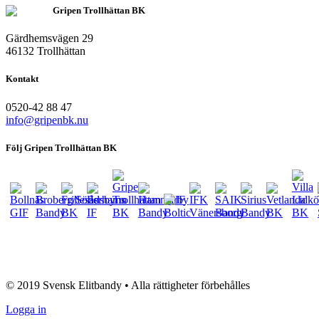
Gripen Trollhättan BK
Gärdhemsvägen 29
46132 Trollhättan
Kontakt
0520-42 88 47
info@gripenbk.nu
Följ Gripen Trollhättan BK
eventsport.se
© 2019 Svensk Elitbandy • Alla rättigheter förbehålles
Logga in