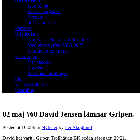
Gå på match
Köp biljett
Köp säsongskort
Arenan
50/50-lotteriet
Partners
Bli medlem
Gripen Trollhättans andelslotteri
Medlemsavgifter 2026-2027
Ständiga medlemmar
Föreningen
Vår historia
Styrelse
Årsmöteshandlingar
Play
Kontakt/hitta hit
Insamling
02 maj
#60 David Jensen lämnar Gripen.
Posted at 16:09h
in
Nyheter
by
Per Skoglund
David har varit i Gripen Trollhättan BK sedan säsongen 20/21.