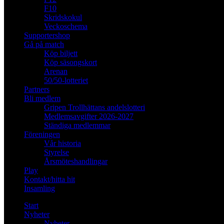
F10
Skridskokul
Veckoschema
Supportershop
Gå på match
Köp biljett
Köp säsongskort
Arenan
50/50-lotteriet
Partners
Bli medlem
Gripen Trollhättans andelslotteri
Medlemsavgifter 2026-2027
Ständiga medlemmar
Föreningen
Vår historia
Styrelse
Årsmöteshandlingar
Play
Kontakt/hitta hit
Insamling
Start
Nyheter
Nyheter