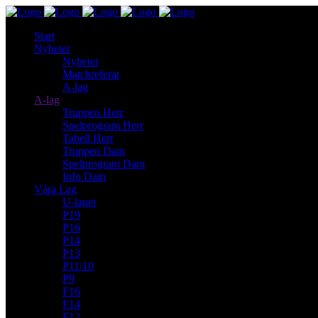
Start
Nyheter
Nyheter
Matchreferat
A-lag
A-lag
Truppen Herr
Spelprogram Herr
Tabell Herr
Truppen Dam
Spelprogram Dam
Info Dam
Våra Lag
U-laget
P19
P16
P14
P13
P11/10
P9
F16
F14
F12