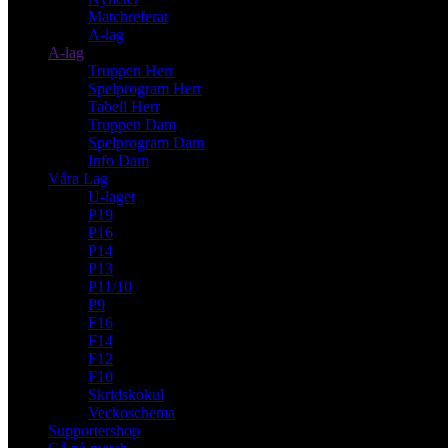
Matchreferat
A-lag
A-lag
Truppen Herr
Spelprogram Herr
Tabell Herr
Truppen Dam
Spelprogram Dam
Info Dam
Våra Lag
U-laget
P19
P16
P14
P13
P11/10
P9
F16
F14
F12
F10
Skridskokul
Veckoschema
Supportershop