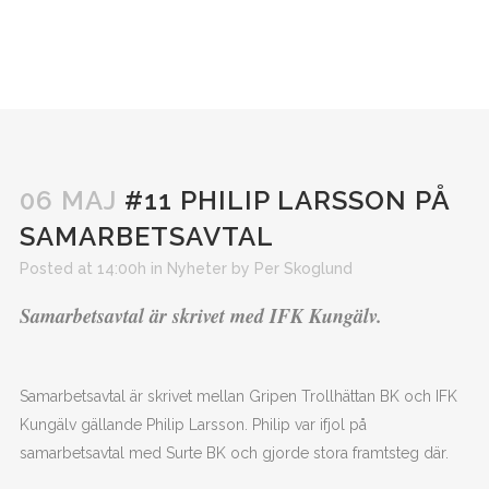
06 MAJ
#11 PHILIP LARSSON PÅ
SAMARBETSAVTAL
Posted at 14:00h
in
Nyheter
by
Per Skoglund
Samarbetsavtal är skrivet med IFK Kungälv.
Samarbetsavtal är skrivet mellan Gripen Trollhättan BK och IFK
Kungälv gällande Philip Larsson. Philip var ifjol på
samarbetsavtal med Surte BK och gjorde stora framtsteg där.