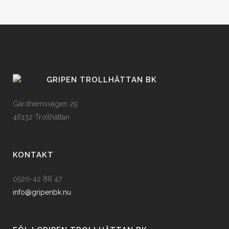
GRIPEN TROLLHÄTTAN BK
Gärdhemsvägen 29
46132 Trollhättan
KONTAKT
0520-42 88 47
info@gripenbk.nu